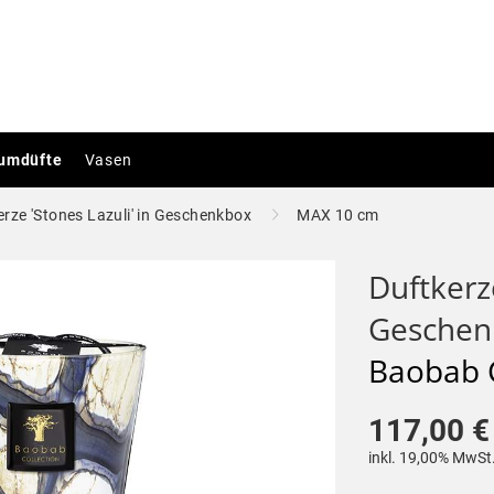
umdüfte
Vasen
erze 'Stones Lazuli' in Geschenkbox
MAX 10 cm
Duftkerze
Geschen
Baobab C
117,00 €
inkl. 19,00% MwSt