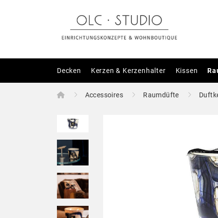
Decken
Kerzen & Kerzenhalter
Kissen
Ra
Home
Accessoires
Raumdüfte
Duftk