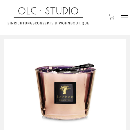
Accessoires
Decken
Kerzen & Kerzenhalter
Kissen
Raumdüfte
Vasen
Küche
Gläser