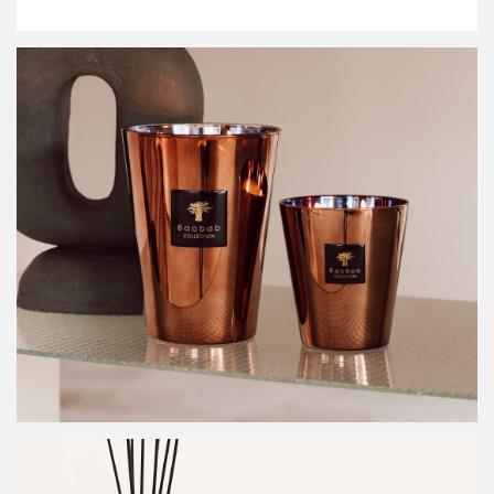
Küchenhelfer
Schüsseln & Schalen
Möbel
Lampen
Tische