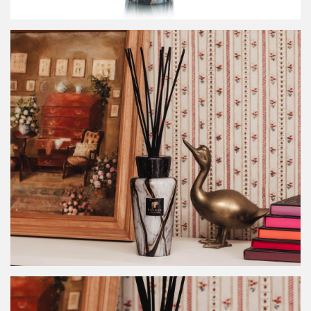
Küchenhelfer
Schüsseln & Schalen
Möbel
Lampen
Tische