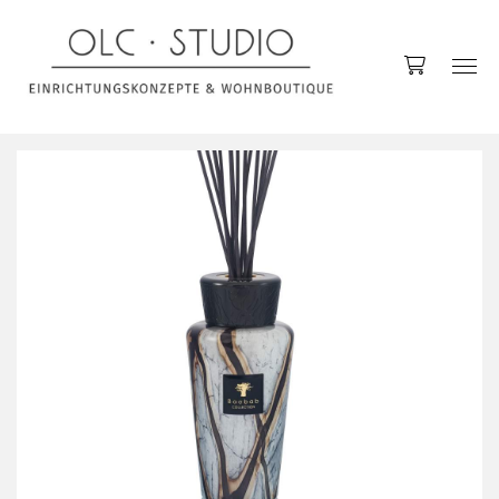
Accessoires
Decken
Kerzen & Kerzenhalter
Kissen
Raumdüfte
Vasen
Küche
Gläser