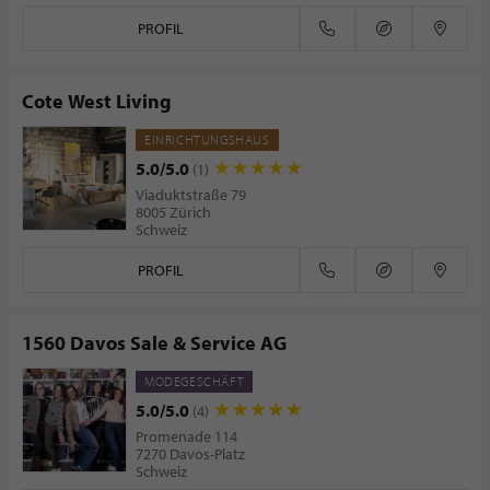
PROFIL
Cote West Living
EINRICHTUNGSHAUS
5.0/5.0
(1)
Viaduktstraße 79
8005 Zürich
Schweiz
PROFIL
1560 Davos Sale & Service AG
MODEGESCHÄFT
5.0/5.0
(4)
Promenade 114
7270 Davos-Platz
Schweiz