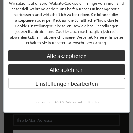
71034 Böblingen
Wir setzen auf unserer Website Cookies ein. Einige von ihnen sind
Deutschland
essentiell, während andere uns helfen unser Onlineangebot zu
verbessern und wirtschaftlich zu betreiben. Sie können dies
akzeptieren oder per Klick auf die Schaltfläche "Individuelle
PROFIL
Cookie-Einstellungen" einstellen, sowie diese Einstellungen
jederzeit aufrufen und Cookies auch nachträglich jederzeit
abwählen (z.B. im Fußbereich unserer Website). Nähere Hinweise
erhalten Sie in unserer Datenschutzerklärung.
Alle akzeptieren
NEWSLETTER
Alle ablehnen
Bleiben Sie immer UP TO DATE! Melden Sie sich jetzt für
unseren STILPUNKTE®-Newsletter an und profitieren Sie
von exklusiven
Neuigkeiten, Trends
und
Angeboten
Einstellungen bearbeiten
Mit der Anmeldung für unseren Newsletter stimmen Sie
unseren
Datenschutzbestimmungen
zu. Eine
Abmeldung
ist jederzeit möglich.
Impressum
AGB & Datenschutz
Kontakt