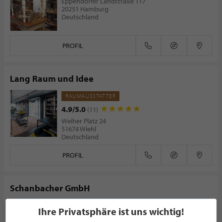
Eppendorfer Landstraße 117
20251 Hamburg
Deutschland
PROFIL
Lang Raum und Idee
RAUMAUSSTATTER
4.9/5.0
(11)
Weiher Platz 24
51674 Wiehl
Deutschland
PROFIL
Schanbacher GmbH
RAUMAUSSTATTER
Ihre Privatsphäre ist uns wichtig!
Wolf-Hirth-Straße 3