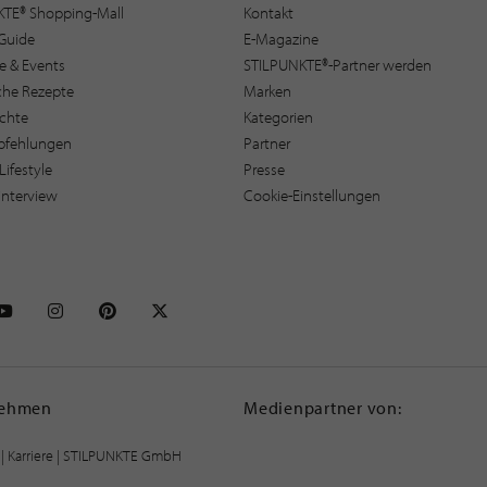
KTE® Shopping-Mall
Kontakt
Guide
E-Magazine
e & Events
STILPUNKTE®-Partner werden
sche Rezepte
Marken
ichte
Kategorien
pfehlungen
Partner
Lifestyle
Presse
interview
Cookie-Einstellungen
NKTE auf Facebook
STILPUNKTE auf Youtube
STILPUNKTE auf Instagram
STILPUNKTE auf Pinterest
STILPUNKTE auf X
nehmen
Medienpartner von:
|
Karriere
| STILPUNKTE GmbH