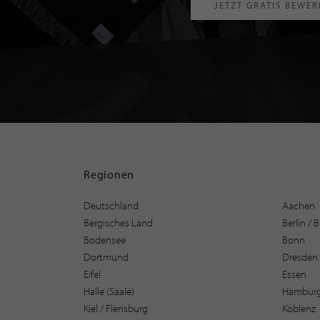
JETZT GRATIS BEWE
Regionen
Deutschland
Aachen
Bergisches Land
Berlin /
Bodensee
Bonn
Dortmund
Dresden
Eifel
Essen
Halle (Saale)
Hambur
Kiel / Flensburg
Koblenz