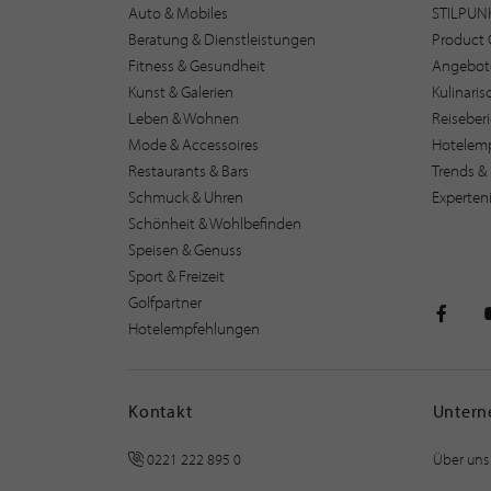
Auto & Mobiles
STILPUN
Beratung & Dienstleistungen
Product 
Fitness & Gesundheit
Angebot
Kunst & Galerien
Kulinari
Leben & Wohnen
Reiseber
Mode & Accessoires
Hotelem
Restaurants & Bars
Trends & 
Schmuck & Uhren
Experten
Schönheit & Wohlbefinden
Speisen & Genuss
Sport & Freizeit
Golfpartner
Hotelempfehlungen
STILPU
Kontakt
Unter
0221 222 895 0
Über uns