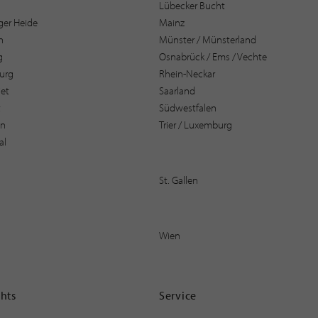
Lübecker Bucht
er Heide
Mainz
n
Münster / Münsterland
g
Osnabrück / Ems / Vechte
urg
Rhein-Neckar
et
Saarland
t
Südwestfalen
en
Trier / Luxemburg
al
St. Gallen
Wien
ghts
Service