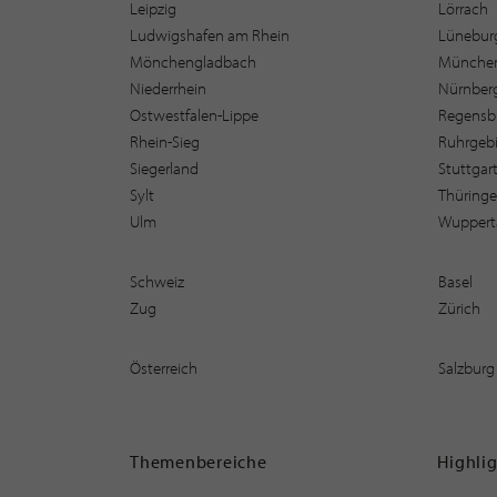
Leipzig
Lörrach
Ludwigshafen am Rhein
Lüneburg
Mönchengladbach
Münche
Niederrhein
Nürnber
Ostwestfalen-Lippe
Regensb
Rhein-Sieg
Ruhrgebi
Siegerland
Stuttgar
Sylt
Thüring
Ulm
Wuppert
Schweiz
Basel
Zug
Zürich
Österreich
Salzburg
Themenbereiche
Highli