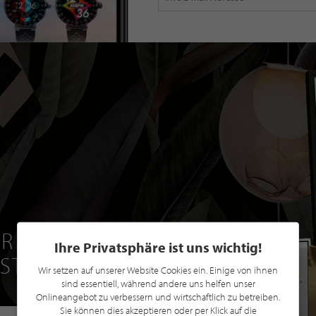
R EINE GRATIS
Ihre Privatsphäre ist uns wichtig!
 STILPUNKTE®
Wir setzen auf unserer Website Cookies ein. Einige von ihnen
sind essentiell, während andere uns helfen unser
Onlineangebot zu verbessern und wirtschaftlich zu betreiben.
Sie können dies akzeptieren oder per Klick auf die