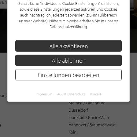
RBEN
Schaltfläche "Individuelle Cookie-Einstellungen" einstellen,
sowie diese Einstellungen jederzeit aufrufen und Cookies
auch nachträglich jederzeit abwählen (z.B. im Fußbereich
unserer Website). Nähere Hinweise erhalten Sie in unserer
Datenschutzerklärung.
Alle akzeptieren
Alle ablehnen
Einstellungen bearbeiten
Augsburg
Impressum
AGB & Datenschutz
Kontakt
 Brandenburg
Bochum
Bremen / Oldenburg
Düsseldorf
Frankfurt / Rhein-Main
g
Hannover / Braunschweig
Köln