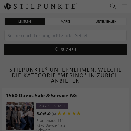
LEISTUNG
MARKE
UNTERNEHMEN
SUCHEN
STILPUNKTE® UNTERNEHMEN, WELCHE
DIE KATEGORIE "MERINO" IN ZÜRICH
ANBIETEN
1560 Davos Sale & Service AG
MODEGESCHÄFT
5.0/5.0
(4)
Promenade 114
7270 Davos-Platz
Schweiz