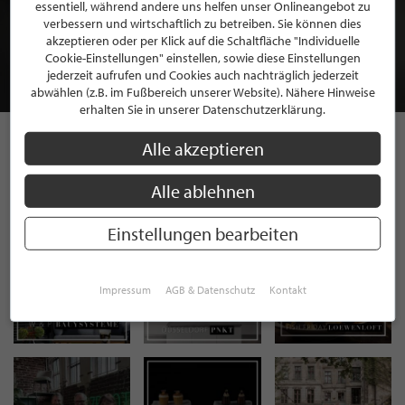
BEWERBEN SIE SICH FÜR EINE GRATIS
essentiell, während andere uns helfen unser Onlineangebot zu
MITGLIEDSCHAFT BEI STILPUNKTE®
verbessern und wirtschaftlich zu betreiben. Sie können dies
akzeptieren oder per Klick auf die Schaltfläche "Individuelle
Cookie-Einstellungen" einstellen, sowie diese Einstellungen
JETZT GRATIS BEWERBEN
jederzeit aufrufen und Cookies auch nachträglich jederzeit
abwählen (z.B. im Fußbereich unserer Website). Nähere Hinweise
erhalten Sie in unserer Datenschutzerklärung.
Alle akzeptieren
STILPUNKTE AUF
Alle ablehnen
INSTAGRAM
Einstellungen bearbeiten
Impressum
AGB & Datenschutz
Kontakt