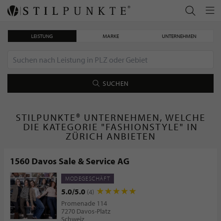
LEISTUNG
MARKE
UNTERNEHMEN
SUCHEN
STILPUNKTE® UNTERNEHMEN, WELCHE
DIE KATEGORIE "FASHIONSTYLE" IN
ZÜRICH ANBIETEN
1560 Davos Sale & Service AG
MODEGESCHÄFT
5.0/5.0
(4)
Promenade 114
7270 Davos-Platz
Schweiz