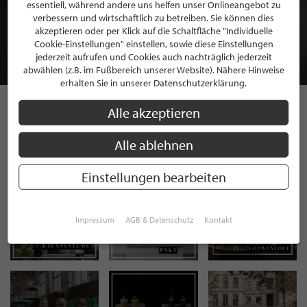
BEWERBEN SIE SICH FÜR EINE GRATIS
essentiell, während andere uns helfen unser Onlineangebot zu
MITGLIEDSCHAFT BEI STILPUNKTE®
verbessern und wirtschaftlich zu betreiben. Sie können dies
akzeptieren oder per Klick auf die Schaltfläche "Individuelle
Cookie-Einstellungen" einstellen, sowie diese Einstellungen
JETZT GRATIS BEWERBEN
jederzeit aufrufen und Cookies auch nachträglich jederzeit
abwählen (z.B. im Fußbereich unserer Website). Nähere Hinweise
erhalten Sie in unserer Datenschutzerklärung.
Alle akzeptieren
STILPUNKTE AUF
Alle ablehnen
INSTAGRAM
Einstellungen bearbeiten
Impressum
AGB & Datenschutz
Kontakt