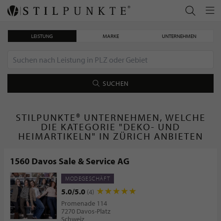
LEISTUNG
MARKE
UNTERNEHMEN
SUCHEN
STILPUNKTE® UNTERNEHMEN, WELCHE
DIE KATEGORIE "DEKO- UND
HEIMARTIKELN" IN ZÜRICH ANBIETEN
1560 Davos Sale & Service AG
MODEGESCHÄFT
5.0/5.0
(4)
Promenade 114
7270 Davos-Platz
Schweiz