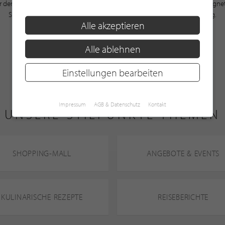
 dem großen Angebot das richtige für Sie. Vom Golfoutfit über den geeignet
Schuhen: In den Shops unserer Golfclubs werden Sie sicherlich fündig.
Alle akzeptieren
Alle ablehnen
Einstellungen bearbeiten
Impressum
AGB & Datenschutz
Kontakt
UNSERE STILPUNKTE THEMEN
SHOPPING-MALL
ANGEBOTE & EVENTS
KULINARISCHE REZEPTE
REISEBERICHTE