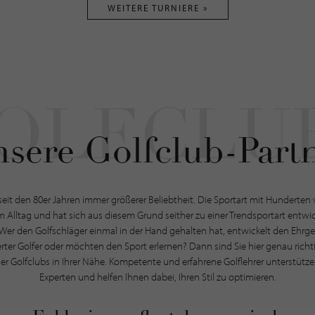
WEITERE TURNIERE »
sere Golfclub-Part
 seit den 80er Jahren immer größerer Beliebtheit. Die Sportart mit Hunderten v
 Alltag und hat sich aus diesem Grund seither zu einer Trendsportart entwi
Wer den Golfschläger einmal in der Hand gehalten hat, entwickelt den Ehrge
erter Golfer oder möchten den Sport erlernen? Dann sind Sie hier genau richti
er Golfclubs in Ihrer Nähe. Kompetente und erfahrene Golflehrer unterstütz
Experten und helfen Ihnen dabei, Ihren Stil zu optimieren.