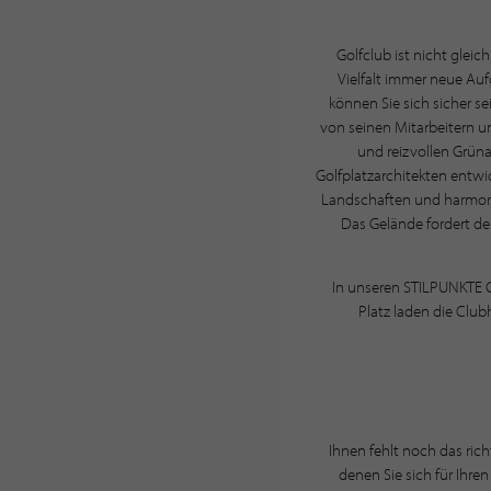
Golfclub ist nicht glei
Vielfalt immer neue Auf
können Sie sich sicher se
von seinen Mitarbeitern um
und reizvollen Grün
Golfplatzarchitekten entwi
Landschaften und harmonisc
Das Gelände fordert de
In unseren STILPUNKTE G
Platz laden die Clu
Ihnen fehlt noch das ric
denen Sie sich für Ihre