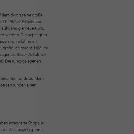
uf dem durch seine große
rer STILPUNKTE-Golfclubs
ßig aufwendig erneuert und
hert werden. Die gepflegten
urden von erfahrenen
le unmöglich macht. Hüglige
gen zu dieser Vielfalt bei.
ab. Die ruhig gelegenen
 einer Golfrunde auf dem
Speisen runden einen
ben integrierte Shops, in
eraten Sie ausgiebig zum