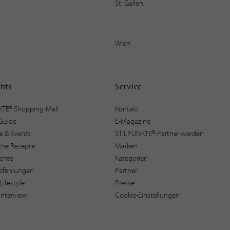
St. Gallen
Wien
ghts
Service
KTE® Shopping-Mall
Kontakt
Guide
E-Magazine
e & Events
STILPUNKTE®-Partner werden
sche Rezepte
Marken
ichte
Kategorien
pfehlungen
Partner
Lifestyle
Presse
interview
Cookie-Einstellungen