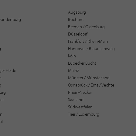
Augsburg
 Brandenburg
Bochum
Bremen / Oldenburg
Düsseldorf
Frankfurt / Rhein-Main
g
Hannover / Braunschweig
Köln
Lübecker Bucht
er Heide
Mainz
n
Münster / Münsterland
g
Osnabrück / Ems / Vechte
urg
Rhein-Neckar
et
Saarland
t
Südwestfalen
en
Trier / Luxemburg
al