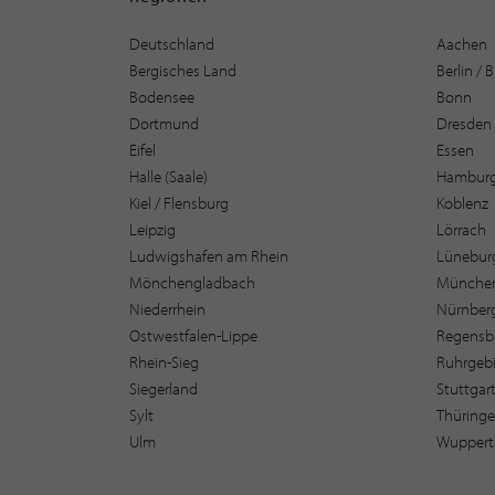
Deutschland
Aachen
Bergisches Land
Berlin /
Bodensee
Bonn
Dortmund
Dresden
Eifel
Essen
Halle (Saale)
Hambur
Kiel / Flensburg
Koblenz
Leipzig
Lörrach
Ludwigshafen am Rhein
Lüneburg
Mönchengladbach
Münche
Niederrhein
Nürnber
Ostwestfalen-Lippe
Regensb
Rhein-Sieg
Ruhrgebi
Siegerland
Stuttgar
Sylt
Thüring
Ulm
Wuppert