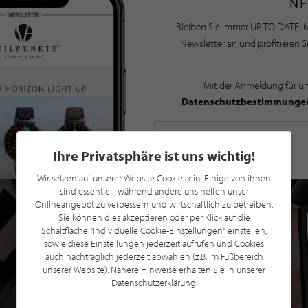
NE
Bleiben Sie immer UP TO DATE! M
Newsletter an und profitieren S
Mit der Anmeldung für u
Datenschutzbestimmunge
Ihre Privatsphäre ist uns wichtig!
Wir setzen auf unserer Website Cookies ein. Einige von ihnen
sind essentiell, während andere uns helfen unser
Onlineangebot zu verbessern und wirtschaftlich zu betreiben.
Sie können dies akzeptieren oder per Klick auf die
Schaltfläche "Individuelle Cookie-Einstellungen" einstellen,
sowie diese Einstellungen jederzeit aufrufen und Cookies
auch nachträglich jederzeit abwählen (z.B. im Fußbereich
unserer Website). Nähere Hinweise erhalten Sie in unserer
Datenschutzerklärung.