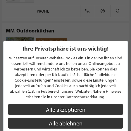
PROFIL
MM-Outdoorküchen
KÜCHENSTUDIO
Ihre Privatsphäre ist uns wichtig!
Dieselstraße 9
50374 Erftstadt
Deutschland
Wir setzen auf unserer Website Cookies ein. Einige von ihnen sind
essentiell, während andere uns helfen unser Onlineangebot zu
verbessern und wirtschaftlich zu betreiben. Sie können dies
PROFIL
akzeptieren oder per Klick auf die Schaltfläche "Individuelle
Cookie-Einstellungen" einstellen, sowie diese Einstellungen
jederzeit aufrufen und Cookies auch nachträglich jederzeit
abwählen (z.B. im Fußbereich unserer Website). Nähere Hinweise
Neptune Design Center GmbH
erhalten Sie in unserer Datenschutzerklärung.
RAUMAUSSTATTER
Alle akzeptieren
5.0/5.0
(1)
Uhlandstraße 12-13
Alle ablehnen
10623 Berlin
Deutschland