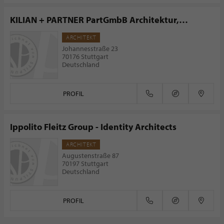
KILIAN + PARTNER PartGmbB Architektur,
Stadtplanung, Innenarchitektur
ARCHITEKT
Johannesstraße 23
70176 Stuttgart
Deutschland
PROFIL
Ippolito Fleitz Group - Identity Architects
ARCHITEKT
Augustenstraße 87
70197 Stuttgart
Deutschland
PROFIL