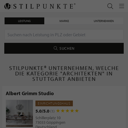
LEISTUNG
MARKE
UNTERNEHMEN
SUCHEN
STILPUNKTE® UNTERNEHMEN, WELCHE
DIE KATEGORIE "ARCHITEKTEN" IN
STUTTGART ANBIETEN
Albert Grimm Studio
EINRICHTUNGSHAUS
5.0/5.0
(1)
Schillerplatz 10
73033 Göppingen
Deutschland