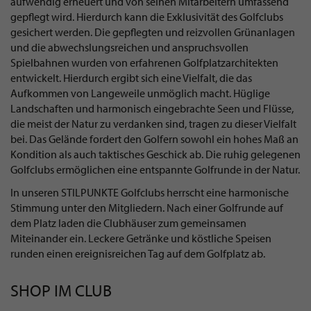
aufwendig erneuert und von seinen Mitarbeitern umfassend
gepflegt wird. Hierdurch kann die Exklusivität des Golfclubs
gesichert werden. Die gepflegten und reizvollen Grünanlagen
und die abwechslungsreichen und anspruchsvollen
Spielbahnen wurden von erfahrenen Golfplatzarchitekten
entwickelt. Hierdurch ergibt sich eine Vielfalt, die das
Aufkommen von Langeweile unmöglich macht. Hüglige
Landschaften und harmonisch eingebrachte Seen und Flüsse,
die meist der Natur zu verdanken sind, tragen zu dieser Vielfalt
bei. Das Gelände fordert den Golfern sowohl ein hohes Maß an
Kondition als auch taktisches Geschick ab. Die ruhig gelegenen
Golfclubs ermöglichen eine entspannte Golfrunde in der Natur.
In unseren STILPUNKTE Golfclubs herrscht eine harmonische
Stimmung unter den Mitgliedern. Nach einer Golfrunde auf
dem Platz laden die Clubhäuser zum gemeinsamen
Miteinander ein. Leckere Getränke und köstliche Speisen
runden einen ereignisreichen Tag auf dem Golfplatz ab.
SHOP IM CLUB