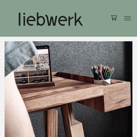
Accessoires
Tischdekoration
Möbel
Stühle
Tische