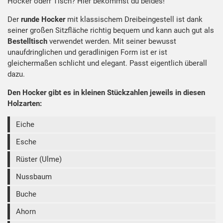
Hocker oderr Tisch? Hier bekommst du beides!
Produktbeschreibung
Der
runde Hocker
mit klassischem Dreibeingestell ist dank
seiner großen Sitzfläche richtig bequem und kann auch gut als
Bestelltisch
verwendet werden. Mit seiner bewusst
unaufdringlichen und geradlinigen Form ist er ist
gleichermaßen schlicht und elegant. Passt eigentlich überall
dazu.
Den Hocker gibt es in kleinen Stückzahlen jeweils in diesen
Holzarten:
Eiche
Esche
Rüster (Ulme)
Nussbaum
Buche
Ahorn