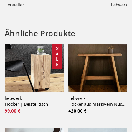
Hersteller
liebwerk
Ähnliche Produkte
S
A
L
E
liebwerk
liebwerk
Hocker | Beistelltisch
Hocker aus massivem Nussbaum
99,00 €
420,00 €