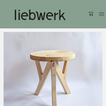
Accessoires
Tischdekoration
Möbel
Stühle
Tische