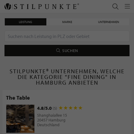
LEISTUNG
MARKE
UNTERNEHMEN
SUCHEN
STILPUNKTE® UNTERNEHMEN, WELCHE
DIE KATEGORIE "FINE DINING" IN
HAMBURG ANBIETEN
The Table
4.8/5.0
(5)
Shanghaiallee 15
20457 Hamburg
Deutschland