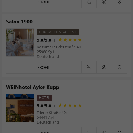
PROFIL
Salon 1900
GOURMETRESTAURANT
5.0/5.0
(1)
Keitumer Süderstraße 40
25980 Sylt
Deutschland
PROFIL
WEINhotel Ayler Kupp
HOTEL
5.0/5.0
(1)
Trierer Straße 49a
54441 Ayl
Deutschland