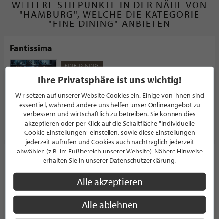
WEITERE STILPUNKTE IN DER NÄHE VON
"HAMBURG", WELCHE DIE KATEGORIE
"FINE DINING" ANBIETEN
Fantissima
FINE DINING
Ihre Privatsphäre ist uns wichtig!
5.0/5.0
(1)
Berggeiststraße 31-41
Wir setzen auf unserer Website Cookies ein. Einige von ihnen sind
50321 Brühl
essentiell, während andere uns helfen unser Onlineangebot zu
Deutschland
verbessern und wirtschaftlich zu betreiben. Sie können dies
akzeptieren oder per Klick auf die Schaltfläche "Individuelle
PROFIL
Cookie-Einstellungen" einstellen, sowie diese Einstellungen
jederzeit aufrufen und Cookies auch nachträglich jederzeit
abwählen (z.B. im Fußbereich unserer Website). Nähere Hinweise
Kaiserhof Willich
erhalten Sie in unserer Datenschutzerklärung.
RESTAURANT
Alle akzeptieren
Unterbruch 6
47877 Willich
Deutschland
Alle ablehnen