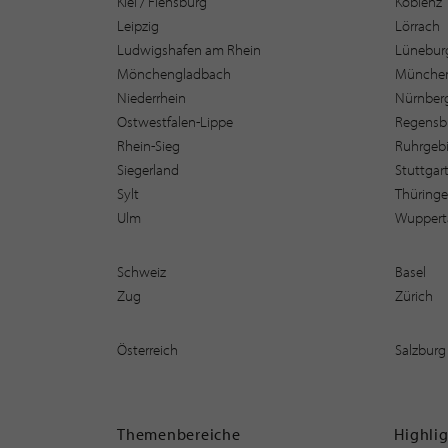
Kiel / Flensburg
Koblenz
Leipzig
Lörrach
Ludwigshafen am Rhein
Lüneburg
Mönchengladbach
Münche
Niederrhein
Nürnber
Ostwestfalen-Lippe
Regensb
Rhein-Sieg
Ruhrgebi
Siegerland
Stuttgar
Sylt
Thüring
Ulm
Wuppert
Schweiz
Basel
Zug
Zürich
Österreich
Salzburg
Themenbereiche
Highli