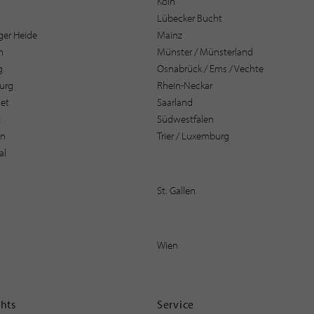
Köln
Lübecker Bucht
er Heide
Mainz
n
Münster / Münsterland
g
Osnabrück / Ems / Vechte
urg
Rhein-Neckar
et
Saarland
t
Südwestfalen
en
Trier / Luxemburg
al
St. Gallen
Wien
ghts
Service