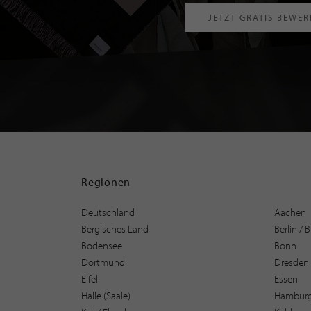
JETZT GRATIS BEWE
Regionen
Deutschland
Aachen
Bergisches Land
Berlin /
Bodensee
Bonn
Dortmund
Dresden
Eifel
Essen
Halle (Saale)
Hambur