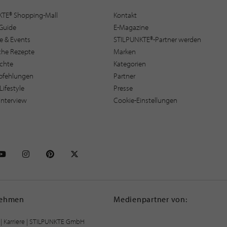
KTE® Shopping-Mall
Kontakt
Guide
E-Magazine
e & Events
STILPUNKTE®-Partner werden
sche Rezepte
Marken
ichte
Kategorien
pfehlungen
Partner
Lifestyle
Presse
interview
Cookie-Einstellungen
NKTE auf Facebook
STILPUNKTE auf Youtube
STILPUNKTE auf Instagram
STILPUNKTE auf Pinterest
STILPUNKTE auf X
nehmen
Medienpartner von:
|
Karriere
| STILPUNKTE GmbH