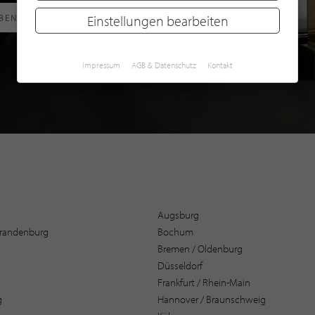
RBEN
Einstellungen bearbeiten
Impressum
AGB & Datenschutz
Kontakt
Augsburg
 Brandenburg
Bochum
Bremen / Oldenburg
Düsseldorf
Frankfurt / Rhein-Main
g
Hannover / Braunschweig