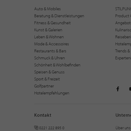
Auto & Mobiles
STILPUN
Beratung & Dienstleistungen
Product 
Fitness & Gesundheit
Angebot
Kunst & Galerien
Kulinari
Leben & Wohnen
Reiseber
Mode & Accessoires
Hotelem
Restaurants & Bars
Trends & 
Schmuck & Uhren
Experten
Schönheit & Wohlbefinden
Speisen & Genuss
Sport & Freizeit
Golfpartner
Hotelempfehlungen
STILPU
Kontakt
Unter
0221 222 895 0
Über uns