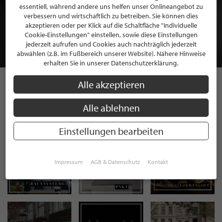
BEWERBEN SIE SICH FÜR EINE GRATIS
essentiell, während andere uns helfen unser Onlineangebot zu
verbessern und wirtschaftlich zu betreiben. Sie können dies
MITGLIEDSCHAFT BEI STILPUNKTE®
akzeptieren oder per Klick auf die Schaltfläche "Individuelle
Cookie-Einstellungen" einstellen, sowie diese Einstellungen
jederzeit aufrufen und Cookies auch nachträglich jederzeit
JETZT GRATIS BEWERBEN
abwählen (z.B. im Fußbereich unserer Website). Nähere Hinweise
erhalten Sie in unserer Datenschutzerklärung.
Alle akzeptieren
STILPUNKTE AUF
Alle ablehnen
INSTAGRAM
Einstellungen bearbeiten
Impressum
AGB & Datenschutz
Kontakt