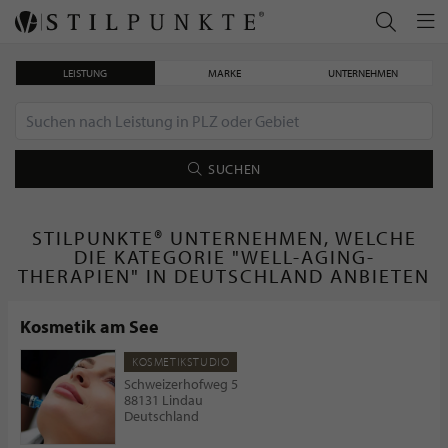
LEISTUNG
MARKE
UNTERNEHMEN
SUCHEN
STILPUNKTE® UNTERNEHMEN, WELCHE
DIE KATEGORIE "WELL-AGING-
THERAPIEN" IN DEUTSCHLAND ANBIETEN
Kosmetik am See
KOSMETIKSTUDIO
Schweizerhofweg 5
88131 Lindau
Deutschland