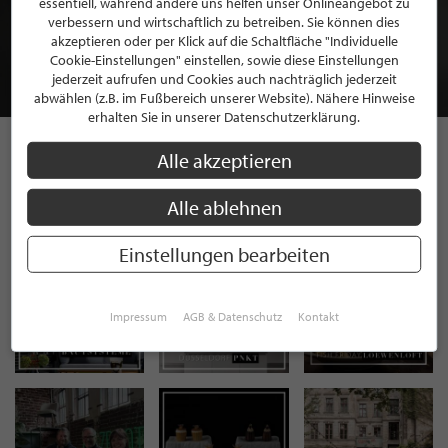
essentiell, während andere uns helfen unser Onlineangebot zu
MITGLIEDSCHAFT BEI STILPUNKTE®
verbessern und wirtschaftlich zu betreiben. Sie können dies
akzeptieren oder per Klick auf die Schaltfläche "Individuelle
Cookie-Einstellungen" einstellen, sowie diese Einstellungen
JETZT GRATIS BEWERBEN
jederzeit aufrufen und Cookies auch nachträglich jederzeit
abwählen (z.B. im Fußbereich unserer Website). Nähere Hinweise
erhalten Sie in unserer Datenschutzerklärung.
Alle akzeptieren
STILPUNKTE AUF
Alle ablehnen
INSTAGRAM
Einstellungen bearbeiten
Impressum
AGB & Datenschutz
Kontakt