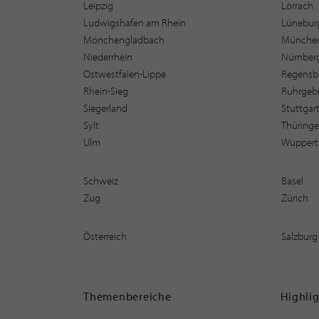
Leipzig
Lörrach
Ludwigshafen am Rhein
Lüneburg
Mönchengladbach
Münche
Niederrhein
Nürnber
Ostwestfalen-Lippe
Regensb
Rhein-Sieg
Ruhrgebi
Siegerland
Stuttgar
Sylt
Thüring
Ulm
Wuppert
Schweiz
Basel
Zug
Zürich
Österreich
Salzburg
Themenbereiche
Highli