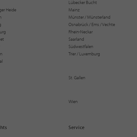
Lübecker Bucht
er Heide
Mainz
n
Münster / Münsterland
g
Osnabrück / Ems / Vechte
urg
Rhein-Neckar
et
Saarland
t
Südwestfalen
en
Trier / Luxemburg
al
St. Gallen
Wien
ghts
Service