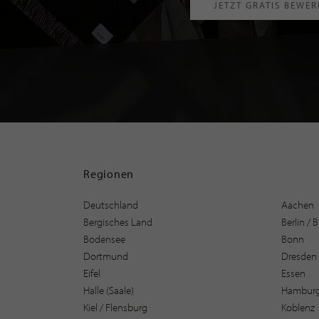
JETZT GRATIS BEWE
Regionen
Deutschland
Aachen
Bergisches Land
Berlin /
Bodensee
Bonn
Dortmund
Dresden
Eifel
Essen
Halle (Saale)
Hambur
Kiel / Flensburg
Koblenz