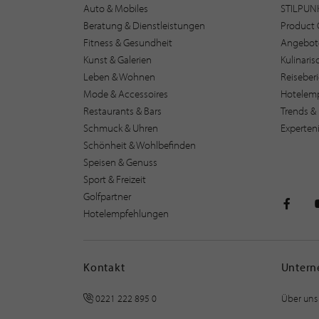
Auto & Mobiles
STILPUN
Beratung & Dienstleistungen
Product 
Fitness & Gesundheit
Angebot
Kunst & Galerien
Kulinari
Leben & Wohnen
Reiseber
Mode & Accessoires
Hotelem
Restaurants & Bars
Trends & 
Schmuck & Uhren
Experten
Schönheit & Wohlbefinden
Speisen & Genuss
Sport & Freizeit
Golfpartner
Hotelempfehlungen
STILPU
Kontakt
Unter
0221 222 895 0
Über uns