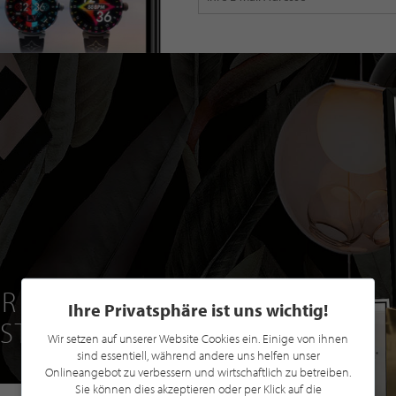
R EINE GRATIS
Ihre Privatsphäre ist uns wichtig!
 STILPUNKTE®
Wir setzen auf unserer Website Cookies ein. Einige von ihnen
sind essentiell, während andere uns helfen unser
Onlineangebot zu verbessern und wirtschaftlich zu betreiben.
Sie können dies akzeptieren oder per Klick auf die