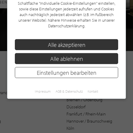
RBEN
Schaltfläche "Individuelle Cookie-Einstellungen" einstellen,
sowie diese Einstellungen jederzeit aufrufen und Cookies
auch nachträglich jederzeit abwählen (z.B. im Fußbereich
unserer Website). Nähere Hinweise erhalten Sie in unserer
Datenschutzerklärung.
Alle akzeptieren
Alle ablehnen
Einstellungen bearbeiten
Augsburg
Impressum
AGB & Datenschutz
Kontakt
 Brandenburg
Bochum
Bremen / Oldenburg
Düsseldorf
Frankfurt / Rhein-Main
g
Hannover / Braunschweig
Köln