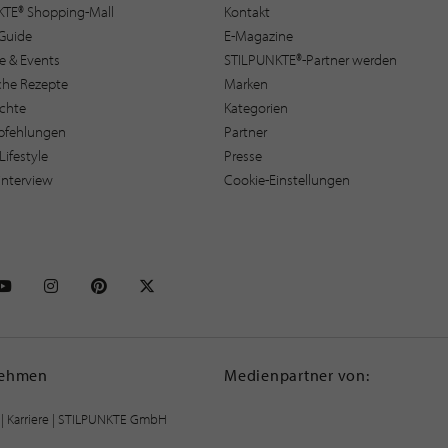
KTE® Shopping-Mall
Kontakt
Guide
E-Magazine
e & Events
STILPUNKTE®-Partner werden
sche Rezepte
Marken
ichte
Kategorien
pfehlungen
Partner
Lifestyle
Presse
interview
Cookie-Einstellungen
NKTE auf Facebook
STILPUNKTE auf Youtube
STILPUNKTE auf Instagram
STILPUNKTE auf Pinterest
STILPUNKTE auf X
nehmen
Medienpartner von:
|
Karriere
| STILPUNKTE GmbH