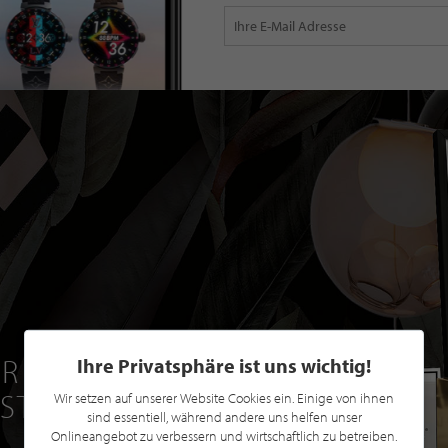
R EINE GRATIS
Ihre Privatsphäre ist uns wichtig!
 STILPUNKTE®
Wir setzen auf unserer Website Cookies ein. Einige von ihnen
sind essentiell, während andere uns helfen unser
Onlineangebot zu verbessern und wirtschaftlich zu betreiben.