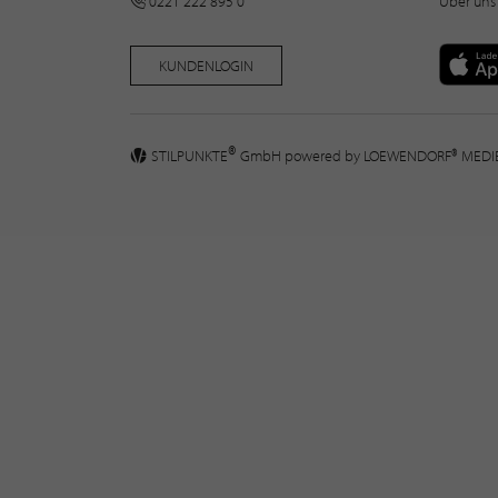
0221 222 895 0
Über uns
KUNDENLOGIN
®
STILPUNKTE
GmbH powered by
LOEWENDORF® MED