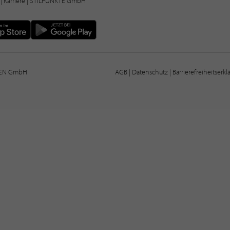
|
Karriere
| STILPUNKTE GmbH
IEN GmbH
AGB
|
Datenschutz
|
Barrierefreiheitserk