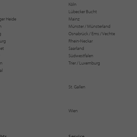
Köln
Lübecker Bucht
er Heide
Mainz
n
Münster / Münsterland
g
Osnabrück / Ems / Vechte
urg
Rhein-Neckar
et
Saarland
t
Südwestfalen
en
Trier / Luxemburg
al
St. Gallen
Wien
ghts
Service