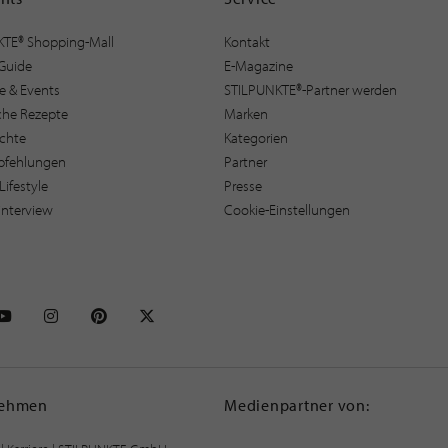
KTE® Shopping-Mall
Kontakt
Guide
E-Magazine
e & Events
STILPUNKTE®-Partner werden
sche Rezepte
Marken
ichte
Kategorien
pfehlungen
Partner
Lifestyle
Presse
interview
Cookie-Einstellungen
NKTE auf Facebook
STILPUNKTE auf Youtube
STILPUNKTE auf Instagram
STILPUNKTE auf Pinterest
STILPUNKTE auf X
nehmen
Medienpartner von: