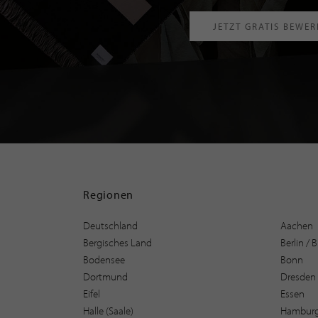
JETZT GRATIS BEWE
Regionen
Deutschland
Aachen
Bergisches Land
Berlin /
Bodensee
Bonn
Dortmund
Dresden
Eifel
Essen
Halle (Saale)
Hambur