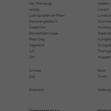
Kiel / Flensburg
Koblenz
Leipzig
Lörrach
Ludwigshafen am Rhein
Lüneburg
Mönchengladbach
Münche
Niederrhein
Nürnber
Ostwestfalen-Lippe
Regensb
Rhein-Sieg
Ruhrgebi
Siegerland
Stuttgar
Sylt
Thüring
Ulm
Wuppert
Schweiz
Basel
Zug
Zürich
Österreich
Salzburg
Themenbereiche
Highli