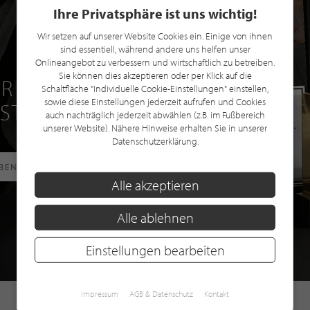
Ihre Privatsphäre ist uns wichtig!
Wir setzen auf unserer Website Cookies ein. Einige von ihnen
sind essentiell, während andere uns helfen unser
Onlineangebot zu verbessern und wirtschaftlich zu betreiben.
Sie können dies akzeptieren oder per Klick auf die
R EINE GRATIS
Schaltfläche "Individuelle Cookie-Einstellungen" einstellen,
sowie diese Einstellungen jederzeit aufrufen und Cookies
 STILPUNKTE®
auch nachträglich jederzeit abwählen (z.B. im Fußbereich
unserer Website). Nähere Hinweise erhalten Sie in unserer
Datenschutzerklärung.
RBEN
Alle akzeptieren
Alle ablehnen
Einstellungen bearbeiten
Impressum
AGB & Datenschutz
Kontakt