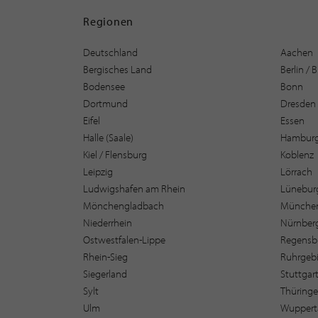
Regionen
Deutschland
Aachen
Bergisches Land
Berlin /
Bodensee
Bonn
Dortmund
Dresden
Eifel
Essen
Halle (Saale)
Hambur
Kiel / Flensburg
Koblenz
Leipzig
Lörrach
Ludwigshafen am Rhein
Lüneburg
Mönchengladbach
Münche
Niederrhein
Nürnber
Ostwestfalen-Lippe
Regensb
Rhein-Sieg
Ruhrgebi
Siegerland
Stuttgar
Sylt
Thüring
Ulm
Wuppert