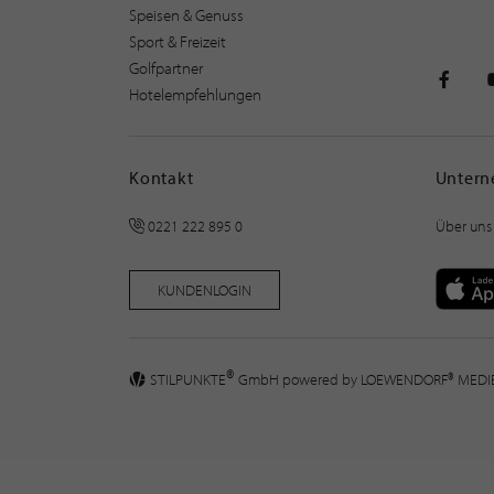
Speisen & Genuss
Sport & Freizeit
Golfpartner
Hotelempfehlungen
STILPU
Kontakt
Unter
0221 222 895 0
Über uns
KUNDENLOGIN
®
STILPUNKTE
GmbH powered by
LOEWENDORF® MED