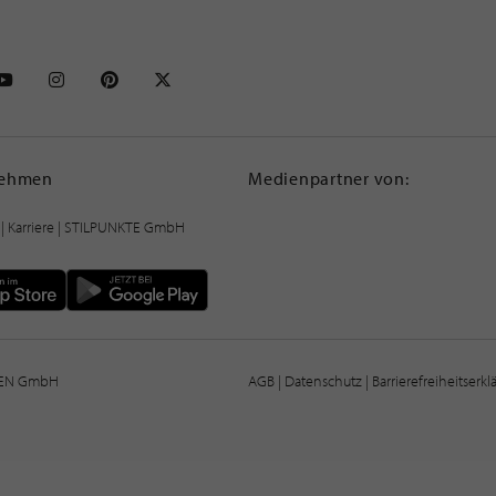
NKTE auf Facebook
STILPUNKTE auf Youtube
STILPUNKTE auf Instagram
STILPUNKTE auf Pinterest
STILPUNKTE auf X
nehmen
Medienpartner von:
|
Karriere
| STILPUNKTE GmbH
IEN GmbH
AGB
|
Datenschutz
|
Barrierefreiheitserk