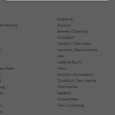
Augsburg
 Brandenburg
Bochum
Bremen / Oldenburg
Düsseldorf
Frankfurt / Rhein-Main
g
Hannover / Braunschweig
Köln
Lübecker Bucht
er Heide
Mainz
n
Münster / Münsterland
g
Osnabrück / Ems / Vechte
urg
Rhein-Neckar
et
Saarland
t
Südwestfalen
en
Trier / Luxemburg
al