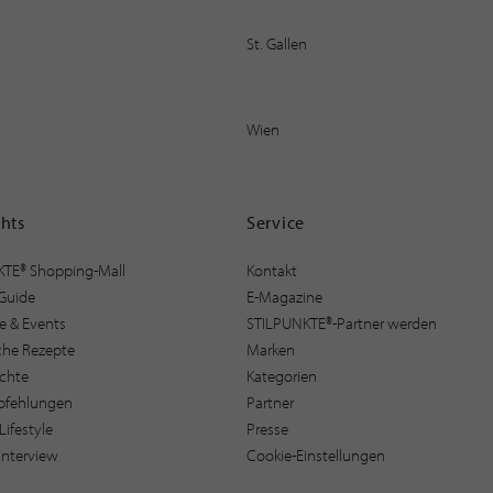
St. Gallen
Wien
ghts
Service
KTE® Shopping-Mall
Kontakt
Guide
E-Magazine
e & Events
STILPUNKTE®-Partner werden
sche Rezepte
Marken
ichte
Kategorien
pfehlungen
Partner
Lifestyle
Presse
interview
Cookie-Einstellungen