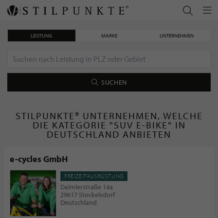
LEISTUNG
MARKE
UNTERNEHMEN
SUCHEN
STILPUNKTE® UNTERNEHMEN, WELCHE
DIE KATEGORIE "SUV E-BIKE" IN
DEUTSCHLAND ANBIETEN
e-cycles GmbH
FREIZEITAUSRÜSTUNG
Daimlerstraße 14a
29617 Stockelsdorf
Deutschland