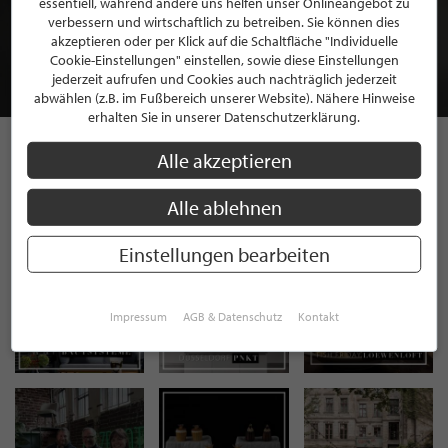
essentiell, während andere uns helfen unser Onlineangebot zu
MITGLIEDSCHAFT BEI STILPUNKTE®
verbessern und wirtschaftlich zu betreiben. Sie können dies
akzeptieren oder per Klick auf die Schaltfläche "Individuelle
Cookie-Einstellungen" einstellen, sowie diese Einstellungen
JETZT GRATIS BEWERBEN
jederzeit aufrufen und Cookies auch nachträglich jederzeit
abwählen (z.B. im Fußbereich unserer Website). Nähere Hinweise
erhalten Sie in unserer Datenschutzerklärung.
Alle akzeptieren
STILPUNKTE AUF
Alle ablehnen
INSTAGRAM
Einstellungen bearbeiten
Impressum
AGB & Datenschutz
Kontakt