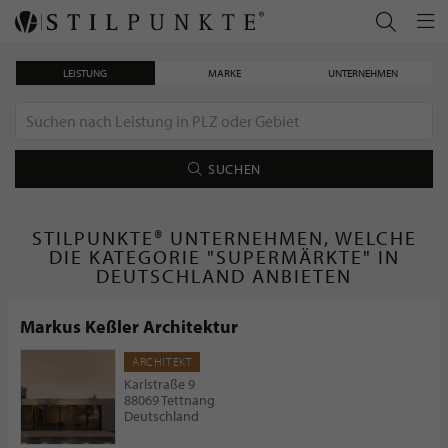
LEISTUNG
MARKE
UNTERNEHMEN
SUCHEN
STILPUNKTE® UNTERNEHMEN, WELCHE
DIE KATEGORIE "SUPERMÄRKTE" IN
DEUTSCHLAND ANBIETEN
Markus Keßler Architektur
ARCHITEKT
Karlstraße 9
88069 Tettnang
Deutschland