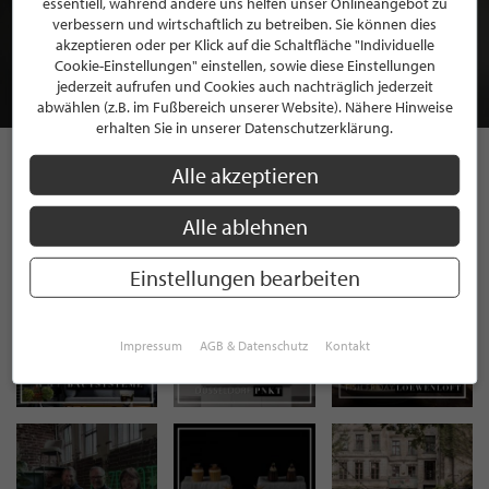
essentiell, während andere uns helfen unser Onlineangebot zu
MITGLIEDSCHAFT BEI STILPUNKTE®
verbessern und wirtschaftlich zu betreiben. Sie können dies
akzeptieren oder per Klick auf die Schaltfläche "Individuelle
Cookie-Einstellungen" einstellen, sowie diese Einstellungen
JETZT GRATIS BEWERBEN
jederzeit aufrufen und Cookies auch nachträglich jederzeit
abwählen (z.B. im Fußbereich unserer Website). Nähere Hinweise
erhalten Sie in unserer Datenschutzerklärung.
Alle akzeptieren
STILPUNKTE AUF
Alle ablehnen
INSTAGRAM
Einstellungen bearbeiten
Impressum
AGB & Datenschutz
Kontakt