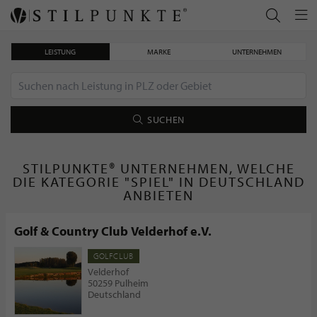
LEISTUNG
MARKE
UNTERNEHMEN
SUCHEN
STILPUNKTE® UNTERNEHMEN, WELCHE
DIE KATEGORIE "SPIEL" IN DEUTSCHLAND
ANBIETEN
Golf & Country Club Velderhof e.V.
GOLFCLUB
Velderhof
50259 Pulheim
Deutschland