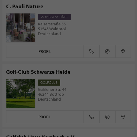
C. Pauli Nature
MODEGESCHÄFT
Kaiserstraße 55
51545 Waldbröl
Deutschland
PROFIL
Golf-Club Schwarze Heide
GOLFCLUB
Gahlener Str. 44
46244 Bottrop
Deutschland
PROFIL