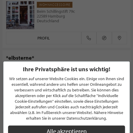
WOHNACCESSOIRE
Beim Schillingstift 79c
22589 Hamburg
Deutschland
PROFIL
*elbsterne*
Ihre Privatsphäre ist uns wichtig!
CONCEPT STORE
Hasenhöhe 5
Wir setzen auf unserer Website Cookies ein. Einige von ihnen sind
22587 Hamburg
essentiell, während andere uns helfen unser Onlineangebot zu
Deutschland
verbessern und wirtschaftlich zu betreiben. Sie können dies
akzeptieren oder per Klick auf die Schaltfläche "Individuelle
Cookie-Einstellungen" einstellen, sowie diese Einstellungen
PROFIL
jederzeit aufrufen und Cookies auch nachträglich jederzeit
abwählen (z.B. im Fußbereich unserer Website). Nähere Hinweise
erhalten Sie in unserer Datenschutzerklärung.
Otto F. K. Koch
Alle akzeptieren
BÜROBEDARF