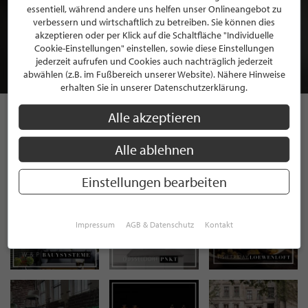
BEWERBEN SIE SICH FÜR EINE GRATIS
essentiell, während andere uns helfen unser Onlineangebot zu
verbessern und wirtschaftlich zu betreiben. Sie können dies
MITGLIEDSCHAFT BEI STILPUNKTE®
akzeptieren oder per Klick auf die Schaltfläche "Individuelle
Cookie-Einstellungen" einstellen, sowie diese Einstellungen
jederzeit aufrufen und Cookies auch nachträglich jederzeit
JETZT GRATIS BEWERBEN
abwählen (z.B. im Fußbereich unserer Website). Nähere Hinweise
erhalten Sie in unserer Datenschutzerklärung.
Alle akzeptieren
STILPUNKTE AUF
Alle ablehnen
INSTAGRAM
Einstellungen bearbeiten
Impressum
AGB & Datenschutz
Kontakt