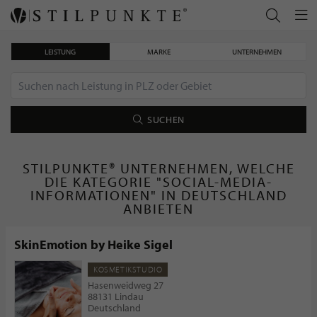
LEISTUNG
MARKE
UNTERNEHMEN
SUCHEN
STILPUNKTE® UNTERNEHMEN, WELCHE
DIE KATEGORIE "SOCIAL-MEDIA-
INFORMATIONEN" IN DEUTSCHLAND
ANBIETEN
SkinEmotion by Heike Sigel
KOSMETIKSTUDIO
Hasenweidweg 27
88131 Lindau
Deutschland