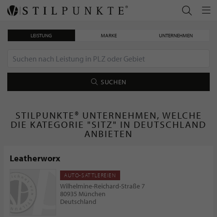
LEISTUNG
MARKE
UNTERNEHMEN
SUCHEN
STILPUNKTE® UNTERNEHMEN, WELCHE
DIE KATEGORIE "SITZ" IN DEUTSCHLAND
ANBIETEN
Leatherworx
AUTO-SATTLEREIEN
Wilhelmine-Reichard-Straße 7
80935 München
Deutschland