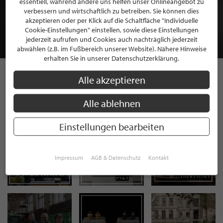
essentiell, während andere uns helfen unser Onlineangebot zu
MITGLIEDSCHAFT BEI STILPUNKTE®
verbessern und wirtschaftlich zu betreiben. Sie können dies
akzeptieren oder per Klick auf die Schaltfläche "Individuelle
Cookie-Einstellungen" einstellen, sowie diese Einstellungen
JETZT GRATIS BEWERBEN
jederzeit aufrufen und Cookies auch nachträglich jederzeit
abwählen (z.B. im Fußbereich unserer Website). Nähere Hinweise
erhalten Sie in unserer Datenschutzerklärung.
Alle akzeptieren
STILPUNKTE AUF
Alle ablehnen
INSTAGRAM
Einstellungen bearbeiten
Impressum
AGB & Datenschutz
Kontakt