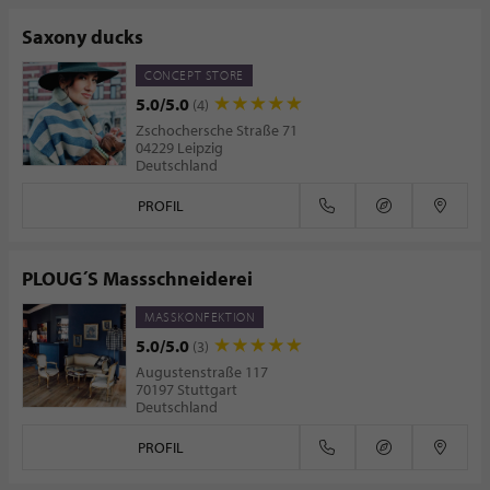
Saxony ducks
CONCEPT STORE
5.0/5.0
(4)
Zschochersche Straße 71
04229 Leipzig
Deutschland
PROFIL
PLOUG´S Massschneiderei
MASSKONFEKTION
5.0/5.0
(3)
Augustenstraße 117
70197 Stuttgart
Deutschland
PROFIL