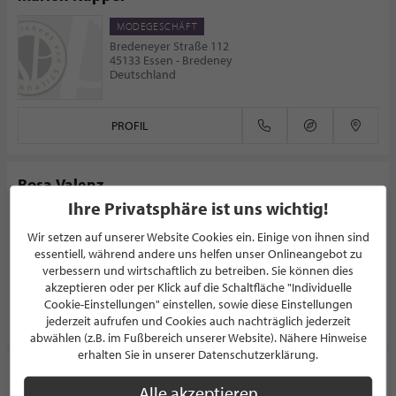
MODEGESCHÄFT
Bredeneyer Straße 112
45133 Essen - Bredeney
Deutschland
PROFIL
Rosa Valenz
Ihre Privatsphäre ist uns wichtig!
LEDERGESCHÄFT
Hauptstr. 94
Wir setzen auf unserer Website Cookies ein. Einige von ihnen sind
53604 Bad Honnef
essentiell, während andere uns helfen unser Onlineangebot zu
Deutschland
verbessern und wirtschaftlich zu betreiben. Sie können dies
akzeptieren oder per Klick auf die Schaltfläche "Individuelle
Cookie-Einstellungen" einstellen, sowie diese Einstellungen
PROFIL
jederzeit aufrufen und Cookies auch nachträglich jederzeit
abwählen (z.B. im Fußbereich unserer Website). Nähere Hinweise
erhalten Sie in unserer Datenschutzerklärung.
RICARDA Fashion
Alle akzeptieren