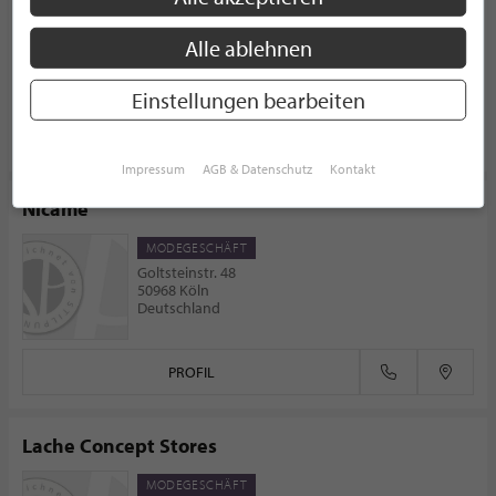
DAMENMODE
Rüttenscheider Str. 210
Alle ablehnen
45131 Essen
Deutschland
Einstellungen bearbeiten
PROFIL
Impressum
AGB & Datenschutz
Kontakt
Nicamé
MODEGESCHÄFT
Goltsteinstr. 48
50968 Köln
Deutschland
PROFIL
Lache Concept Stores
MODEGESCHÄFT