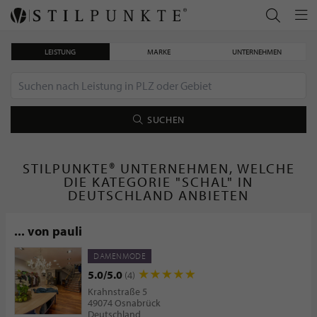
LEISTUNG
MARKE
UNTERNEHMEN
SUCHEN
STILPUNKTE® UNTERNEHMEN, WELCHE
DIE KATEGORIE "SCHAL" IN
DEUTSCHLAND ANBIETEN
... von pauli
DAMENMODE
5.0/5.0
(4)
Krahnstraße 5
49074 Osnabrück
Deutschland