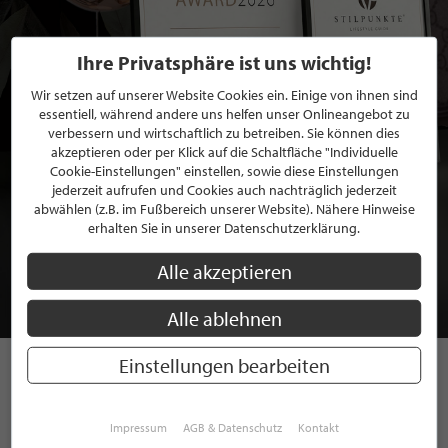
Ihre Privatsphäre ist uns wichtig!
Wir setzen auf unserer Website Cookies ein. Einige von ihnen sind
essentiell, während andere uns helfen unser Onlineangebot zu
verbessern und wirtschaftlich zu betreiben. Sie können dies
akzeptieren oder per Klick auf die Schaltfläche "Individuelle
Cookie-Einstellungen" einstellen, sowie diese Einstellungen
jederzeit aufrufen und Cookies auch nachträglich jederzeit
abwählen (z.B. im Fußbereich unserer Website). Nähere Hinweise
BEWERBEN SIE SICH FÜR EINE GRATIS
erhalten Sie in unserer Datenschutzerklärung.
MITGLIEDSCHAFT BEI STILPUNKTE®
Alle akzeptieren
JETZT GRATIS BEWERBEN
Alle ablehnen
Einstellungen bearbeiten
STILPUNKTE AUF
Impressum
AGB & Datenschutz
Kontakt
INSTAGRAM