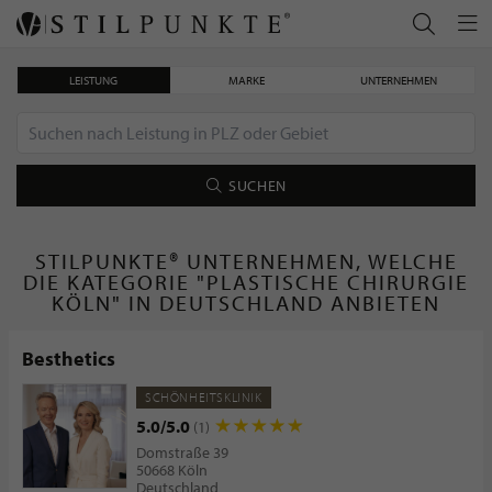
LEISTUNG
MARKE
UNTERNEHMEN
SUCHEN
STILPUNKTE® UNTERNEHMEN, WELCHE
DIE KATEGORIE "PLASTISCHE CHIRURGIE
KÖLN" IN DEUTSCHLAND ANBIETEN
Besthetics
SCHÖNHEITSKLINIK
5.0/5.0
(1)
Domstraße 39
50668 Köln
Deutschland