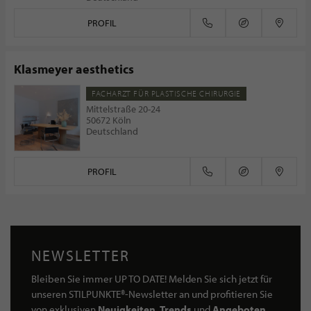
PROFIL
Klasmeyer aesthetics
FACHARZT FÜR PLASTISCHE CHIRURGIE
Mittelstraße 20-24
50672 Köln
Deutschland
PROFIL
NEWSLETTER
Bleiben Sie immer UP TO DATE! Melden Sie sich jetzt für
unseren STILPUNKTE®-Newsletter an und profitieren Sie
von exklusiven
Neuigkeiten, Trends
und
Angeboten