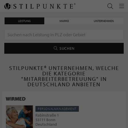
LEISTUNG
MARKE
UNTERNEHMEN
SUCHEN
STILPUNKTE® UNTERNEHMEN, WELCHE
DIE KATEGORIE
"MITARBEITERBETREUUNG" IN
DEUTSCHLAND ANBIETEN
WIRMED
PERSONALMANAGEMENT
Rabinstraße 1
53111 Bonn
Deutschland