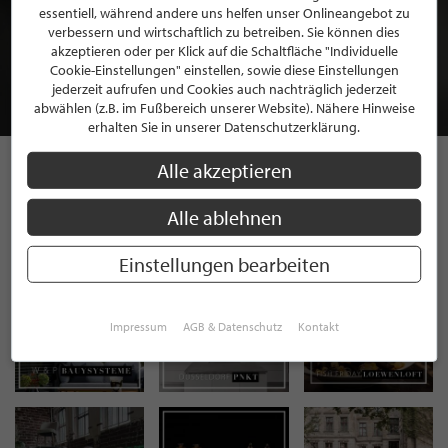
BEWERBEN SIE SICH FÜR EINE GRATIS
essentiell, während andere uns helfen unser Onlineangebot zu
verbessern und wirtschaftlich zu betreiben. Sie können dies
MITGLIEDSCHAFT BEI STILPUNKTE®
akzeptieren oder per Klick auf die Schaltfläche "Individuelle
Cookie-Einstellungen" einstellen, sowie diese Einstellungen
jederzeit aufrufen und Cookies auch nachträglich jederzeit
JETZT GRATIS BEWERBEN
abwählen (z.B. im Fußbereich unserer Website). Nähere Hinweise
erhalten Sie in unserer Datenschutzerklärung.
Alle akzeptieren
STILPUNKTE AUF
Alle ablehnen
INSTAGRAM
Einstellungen bearbeiten
Impressum
AGB & Datenschutz
Kontakt