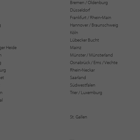
Bremen / Oldenburg
Düsseldorf
Frankfurt / Rhein-Main
g
Hannover / Braunschweig
Köln
Lübecker Bucht
er Heide
Mainz
n
Münster / Münsterland
g
Osnabrück / Ems / Vechte
urg
Rhein-Neckar
et
Saarland
t
Südwestfalen
en
Trier / Luxemburg
al
St. Gallen