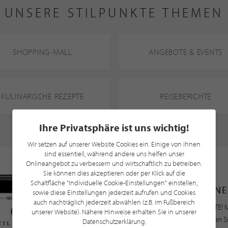
UNSERE STILPUNKTE THEMEN
SHOPPING-MALL
ANGEBOTE & EVENTS
KULINARISCHE REZEPTE
REISEBERICHTE
Ihre Privatsphäre ist uns wichtig!
Wir setzen auf unserer Website Cookies ein. Einige von ihnen
sind essentiell, während andere uns helfen unser
Onlineangebot zu verbessern und wirtschaftlich zu betreiben.
Sie können dies akzeptieren oder per Klick auf die
Schaltfläche "Individuelle Cookie-Einstellungen" einstellen,
NE
sowie diese Einstellungen jederzeit aufrufen und Cookies
auch nachträglich jederzeit abwählen (z.B. im Fußbereich
Bleiben Sie immer UP TO DATE! M
unserer Website). Nähere Hinweise erhalten Sie in unserer
Newsletter an und profitieren S
Datenschutzerklärung.