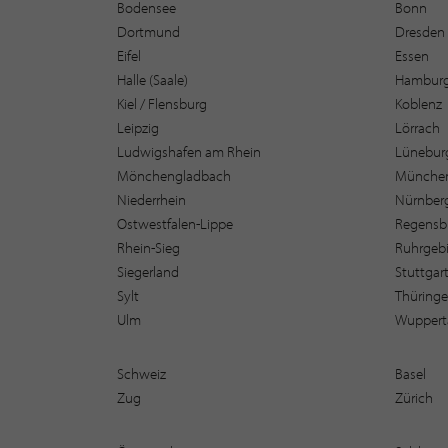
Bodensee
Bonn
Dortmund
Dresden
Eifel
Essen
Halle (Saale)
Hambur
Kiel / Flensburg
Koblenz
Leipzig
Lörrach
Ludwigshafen am Rhein
Lüneburg
Mönchengladbach
Münche
Niederrhein
Nürnber
Ostwestfalen-Lippe
Regensb
Rhein-Sieg
Ruhrgebi
Siegerland
Stuttgar
Sylt
Thüring
Ulm
Wuppert
Schweiz
Basel
Zug
Zürich