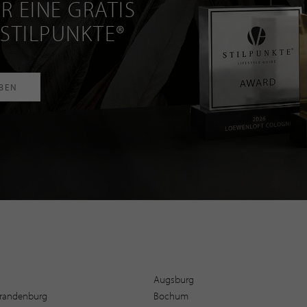
R EINE GRATIS
 STILPUNKTE®
RBEN
Augsburg
 Brandenburg
Bochum