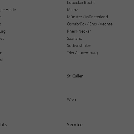
Lübecker Bucht
er Heide
Mainz
n
Münster / Münsterland
g
Osnabrück / Ems / Vechte
urg
Rhein-Neckar
et
Saarland
t
Südwestfalen
en
Trier / Luxemburg
al
St. Gallen
Wien
ghts
Service