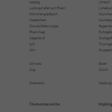
Leipzig
Lörrach
Ludwigshafen am Rhein
Lüneburg
Mönchengladbach
Münche
Niederrhein
Nürnber
Ostwestfalen-Lippe
Regensb
Rhein-Sieg
Ruhrgebi
Siegerland
Stuttgar
Sylt
Thüring
Ulm
Wuppert
Schweiz
Basel
Zug
Zürich
Österreich
Salzburg
Themenbereiche
Highli