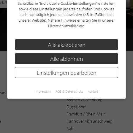
RBEN
Schaltfläche "Individuelle Cookie-Einstellungen" einstellen,
sowie diese Einstellungen jederzeit aufrufen und Cookies
auch nachträglich jederzeit abwählen (z.B. im Fußbereich
unserer Website). Nähere Hinweise erhalten Sie in unserer
Datenschutzerklärung.
Alle akzeptieren
Alle ablehnen
Einstellungen bearbeiten
Augsburg
Impressum
AGB & Datenschutz
Kontakt
 Brandenburg
Bochum
Bremen / Oldenburg
Düsseldorf
Frankfurt / Rhein-Main
g
Hannover / Braunschweig
Köln