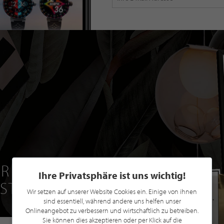
R EINE GRATIS
Ihre Privatsphäre ist uns wichtig!
 STILPUNKTE®
Wir setzen auf unserer Website Cookies ein. Einige von ihnen
sind essentiell, während andere uns helfen unser
Onlineangebot zu verbessern und wirtschaftlich zu betreiben.
Sie können dies akzeptieren oder per Klick auf die