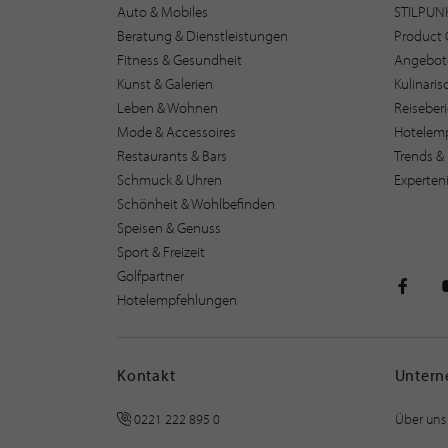
Auto & Mobiles
STILPUN
Beratung & Dienstleistungen
Product 
Fitness & Gesundheit
Angebot
Kunst & Galerien
Kulinari
Leben & Wohnen
Reiseber
Mode & Accessoires
Hotelem
Restaurants & Bars
Trends & 
Schmuck & Uhren
Experten
Schönheit & Wohlbefinden
Speisen & Genuss
Sport & Freizeit
Golfpartner
Hotelempfehlungen
STILPU
Kontakt
Unter
0221 222 895 0
Über uns