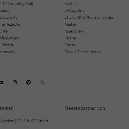
KTE® Shopping-Mall
Kontakt
Guide
E-Magazine
e & Events
STILPUNKTE®-Partner werden
sche Rezepte
Marken
ichte
Kategorien
pfehlungen
Partner
Lifestyle
Presse
interview
Cookie-Einstellungen
NKTE auf Facebook
STILPUNKTE auf Youtube
STILPUNKTE auf Instagram
STILPUNKTE auf Pinterest
STILPUNKTE auf X
nehmen
Medienpartner von:
|
Karriere
| STILPUNKTE GmbH