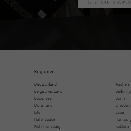
JETZT GRATIS BEWE
Regionen
Deutschland
Aachen
Bergisches Land
Berlin /
Bodensee
Bonn
Dortmund
Dresden
Eifel
Essen
Halle (Saale)
Hambur
Kiel / Flensburg
Koblenz