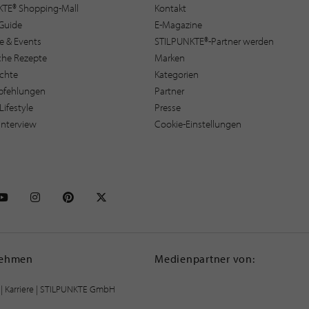
KTE® Shopping-Mall
Kontakt
Guide
E-Magazine
e & Events
STILPUNKTE®-Partner werden
sche Rezepte
Marken
ichte
Kategorien
pfehlungen
Partner
Lifestyle
Presse
interview
Cookie-Einstellungen
NKTE auf Facebook
STILPUNKTE auf Youtube
STILPUNKTE auf Instagram
STILPUNKTE auf Pinterest
STILPUNKTE auf X
nehmen
Medienpartner von:
|
Karriere
| STILPUNKTE GmbH