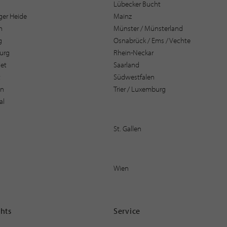
Lübecker Bucht
er Heide
Mainz
n
Münster / Münsterland
g
Osnabrück / Ems / Vechte
urg
Rhein-Neckar
et
Saarland
t
Südwestfalen
en
Trier / Luxemburg
al
St. Gallen
Wien
ghts
Service