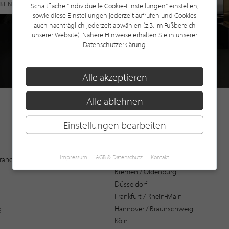
RBEN
Schaltfläche "Individuelle Cookie-Einstellungen" einstellen,
sowie diese Einstellungen jederzeit aufrufen und Cookies
auch nachträglich jederzeit abwählen (z.B. im Fußbereich
unserer Website). Nähere Hinweise erhalten Sie in unserer
Datenschutzerklärung.
Alle akzeptieren
Alle ablehnen
Einstellungen bearbeiten
Augsburg
Impressum
AGB & Datenschutz
Kontakt
 Brandenburg
Bochum
Bremen / Oldenburg
Düsseldorf
Frankfurt / Rhein-Main
g
Hannover / Braunschweig
Köln