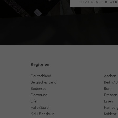
JETZT GRATIS BEWE
Regionen
Deutschland
Aachen
Bergisches Land
Berlin /
Bodensee
Bonn
Dortmund
Dresden
Eifel
Essen
Halle (Saale)
Hambur
Kiel / Flensburg
Koblenz