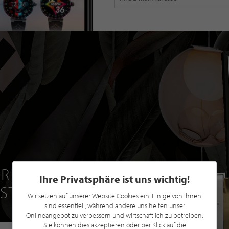
R EINE GRATIS
Ihre Privatsphäre ist uns wichtig!
 STILPUNKTE®
Wir setzen auf unserer Website Cookies ein. Einige von ihnen
sind essentiell, während andere uns helfen unser
Onlineangebot zu verbessern und wirtschaftlich zu betreiben.
Sie können dies akzeptieren oder per Klick auf die