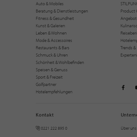
Auto & Mobiles
STILPUN
Beratung & Dienstleistungen
Product 
Fitness & Gesundheit
Angebot
Kunst & Galerien
Kulinari
Leben & Wohnen
Reiseber
Mode & Accessoires
Hotelem
Restaurants & Bars
Trends & 
Schmuck & Uhren
Experten
Schönheit & Wohlbefinden
Speisen & Genuss
Sport & Freizeit
Golfpartner
Hotelempfehlungen
STILPU
Kontakt
Unter
0221 222 895 0
Über uns