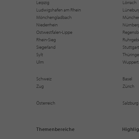
Leipzig
Lörrach
Ludwigshafen am Rhein
Lüneburg
Mönchengladbach
Münche
Niederrhein
Nürnber
Ostwestfalen-Lippe
Regensb
Rhein-Sieg
Ruhrgebi
Siegerland
Stuttgar
Sylt
Thüring
Ulm
Wuppert
Schweiz
Basel
Zug
Zürich
Österreich
Salzburg
Themenbereiche
Highli