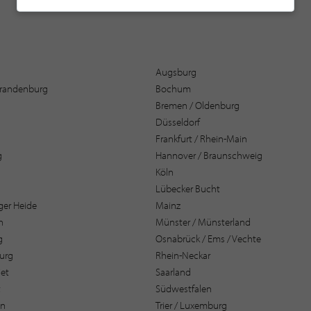
Augsburg
 Brandenburg
Bochum
Bremen / Oldenburg
Düsseldorf
Frankfurt / Rhein-Main
g
Hannover / Braunschweig
Köln
Lübecker Bucht
er Heide
Mainz
n
Münster / Münsterland
g
Osnabrück / Ems / Vechte
urg
Rhein-Neckar
et
Saarland
t
Südwestfalen
en
Trier / Luxemburg