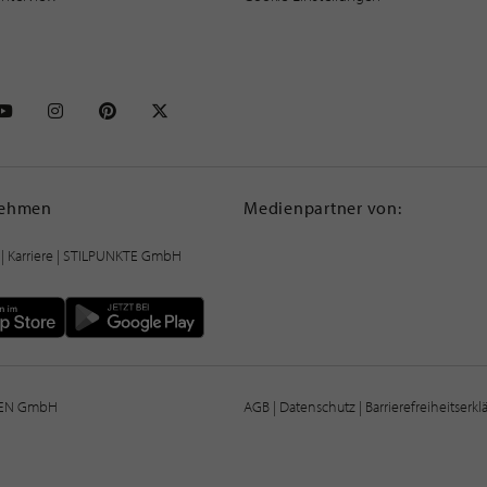
NKTE auf Facebook
STILPUNKTE auf Youtube
STILPUNKTE auf Instagram
STILPUNKTE auf Pinterest
STILPUNKTE auf X
nehmen
Medienpartner von:
|
Karriere
| STILPUNKTE GmbH
IEN GmbH
AGB
|
Datenschutz
|
Barrierefreiheitserk