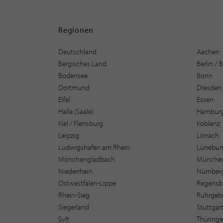
Regionen
Deutschland
Aachen
Bergisches Land
Berlin /
Bodensee
Bonn
Dortmund
Dresden
Eifel
Essen
Halle (Saale)
Hambur
Kiel / Flensburg
Koblenz
Leipzig
Lörrach
Ludwigshafen am Rhein
Lüneburg
Mönchengladbach
Münche
Niederrhein
Nürnber
Ostwestfalen-Lippe
Regensb
Rhein-Sieg
Ruhrgebi
Siegerland
Stuttgar
Sylt
Thüring