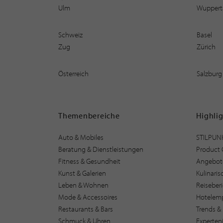
Ulm
Wuppert
Schweiz
Basel
Zug
Zürich
Österreich
Salzburg
Themenbereiche
Highli
Auto & Mobiles
STILPUN
Beratung & Dienstleistungen
Product 
Fitness & Gesundheit
Angebot
Kunst & Galerien
Kulinari
Leben & Wohnen
Reiseber
Mode & Accessoires
Hotelem
Restaurants & Bars
Trends & 
Schmuck & Uhren
Experten