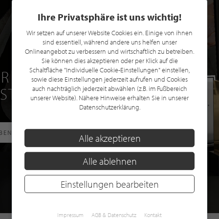
Ihre Privatsphäre ist uns wichtig!
Wir setzen auf unserer Website Cookies ein. Einige von ihnen
sind essentiell, während andere uns helfen unser
Onlineangebot zu verbessern und wirtschaftlich zu betreiben.
Sie können dies akzeptieren oder per Klick auf die
Schaltfläche "Individuelle Cookie-Einstellungen" einstellen,
R EINE GRATIS
sowie diese Einstellungen jederzeit aufrufen und Cookies
 STILPUNKTE®
auch nachträglich jederzeit abwählen (z.B. im Fußbereich
unserer Website). Nähere Hinweise erhalten Sie in unserer
Datenschutzerklärung.
RBEN
Alle akzeptieren
Alle ablehnen
Einstellungen bearbeiten
Impressum
AGB & Datenschutz
Kontakt