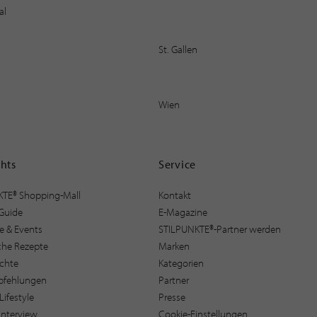
al
St. Gallen
Wien
ghts
Service
KTE® Shopping-Mall
Kontakt
Guide
E-Magazine
e & Events
STILPUNKTE®-Partner werden
sche Rezepte
Marken
ichte
Kategorien
pfehlungen
Partner
Lifestyle
Presse
interview
Cookie-Einstellungen