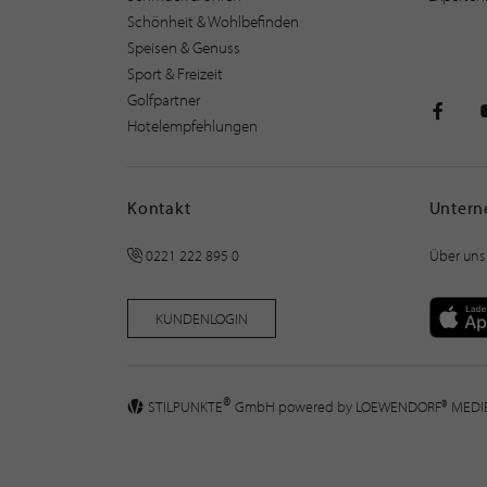
Schönheit & Wohlbefinden
Speisen & Genuss
Sport & Freizeit
Golfpartner
Hotelempfehlungen
STILPU
Kontakt
Unter
0221 222 895 0
Über uns
KUNDENLOGIN
®
STILPUNKTE
GmbH powered by
LOEWENDORF® MED