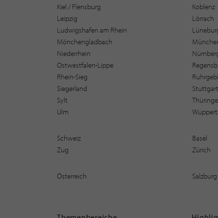
Kiel / Flensburg
Koblenz
Leipzig
Lörrach
Ludwigshafen am Rhein
Lüneburg
Mönchengladbach
Münche
Niederrhein
Nürnber
Ostwestfalen-Lippe
Regensb
Rhein-Sieg
Ruhrgebi
Siegerland
Stuttgar
Sylt
Thüring
Ulm
Wuppert
Schweiz
Basel
Zug
Zürich
Österreich
Salzburg
Themenbereiche
Highli