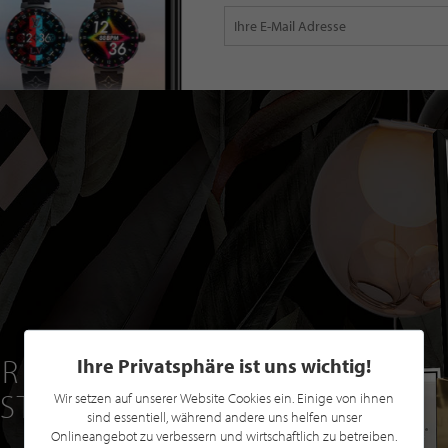
R EINE GRATIS
Ihre Privatsphäre ist uns wichtig!
 STILPUNKTE®
Wir setzen auf unserer Website Cookies ein. Einige von ihnen
sind essentiell, während andere uns helfen unser
Onlineangebot zu verbessern und wirtschaftlich zu betreiben.