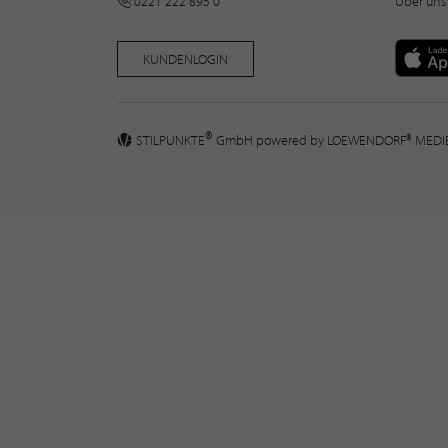
0221 222 895 0
Über uns
KUNDENLOGIN
®
STILPUNKTE
GmbH powered by
LOEWENDORF® MED