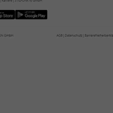
|
Karriere
| STILPUNKTE GmbH
IEN GmbH
AGB
|
Datenschutz
|
Barrierefreiheitserk