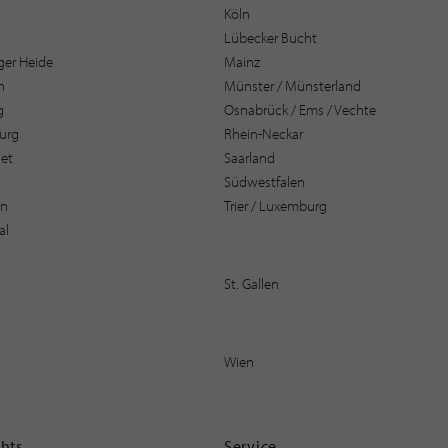
Köln
Lübecker Bucht
er Heide
Mainz
n
Münster / Münsterland
g
Osnabrück / Ems / Vechte
urg
Rhein-Neckar
et
Saarland
t
Südwestfalen
en
Trier / Luxemburg
al
St. Gallen
Wien
ghts
Service