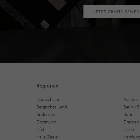
JETZT GRATIS BEWE
Regionen
Deutschland
Aachen
Bergisches Land
Berlin /
Bodensee
Bonn
Dortmund
Dresden
Eifel
Essen
Halle (Saale)
Hambur