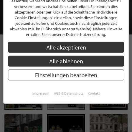
essentiell, während andere uns helfen unser Onlineangebot zu
MITGLIEDSCHAFT BEI STILPUNKTE®
verbessern und wirtschaftlich zu betreiben. Sie können dies
akzeptieren oder per Klick auf die Schaltfläche "Individuelle
Cookie-Einstellungen" einstellen, sowie diese Einstellungen
JETZT GRATIS BEWERBEN
jederzeit aufrufen und Cookies auch nachträglich jederzeit
abwählen (z.B. im Fußbereich unserer Website). Nähere Hinweise
erhalten Sie in unserer Datenschutzerklärung.
Alle akzeptieren
STILPUNKTE AUF
Alle ablehnen
INSTAGRAM
Einstellungen bearbeiten
Impressum
AGB & Datenschutz
Kontakt