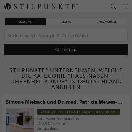
LEISTUNG
MARKE
UNTERNEHMEN
SUCHEN
STILPUNKTE® UNTERNEHMEN, WELCHE
DIE KATEGORIE "HALS-NASEN-
OHRENHEILKUNDE" IN DEUTSCHLAND
ANBIETEN
Simone Miebach und Dr. med. Patricia Mewes-
Bosse
FACHARZT FÜR HALS-NASEN-OHREN HEILKUNDE
Kaiserswerther Markt 38
40489 Düsseldorf
Deutschland