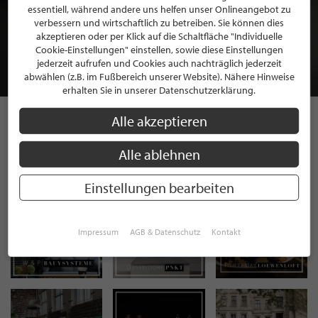
BEWERBEN SIE SICH FÜR EINE GRATIS
essentiell, während andere uns helfen unser Onlineangebot zu
verbessern und wirtschaftlich zu betreiben. Sie können dies
MITGLIEDSCHAFT BEI STILPUNKTE®
akzeptieren oder per Klick auf die Schaltfläche "Individuelle
Cookie-Einstellungen" einstellen, sowie diese Einstellungen
jederzeit aufrufen und Cookies auch nachträglich jederzeit
JETZT GRATIS BEWERBEN
abwählen (z.B. im Fußbereich unserer Website). Nähere Hinweise
erhalten Sie in unserer Datenschutzerklärung.
Alle akzeptieren
STILPUNKTE AUF
Alle ablehnen
INSTAGRAM
Einstellungen bearbeiten
Impressum
AGB & Datenschutz
Kontakt