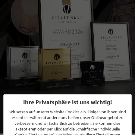
BEWERBEN SIE SICH FÜR EINE GRATIS
Ihre Privatsphäre ist uns wichtig!
MITGLIEDSCHAFT BEI STILPUNKTE®
Wir setzen auf unserer Website Cookies ein. Einige von ihnen sind
essentiell, während andere uns helfen unser Onlineangebot zu
JETZT GRATIS BEWERBEN
verbessern und wirtschaftlich zu betreiben. Sie können dies
akzeptieren oder per Klick auf die Schaltfläche "Individuelle
Cookie-Einstellungen" einstellen, sowie diese Einstellungen