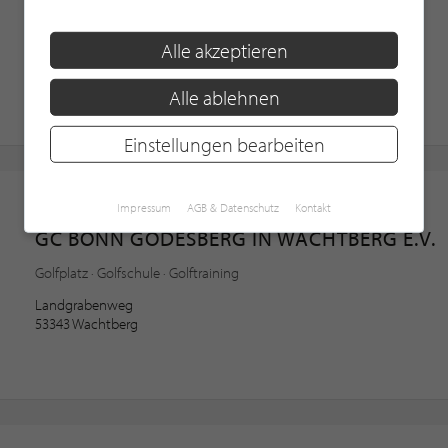
Clubhaus · Golf · Golfcarts
Alle akzeptieren
Am Golfplatz 1
51491 Overath
Alle ablehnen
Einstellungen bearbeiten
Golfclub
Impressum
AGB & Datenschutz
Kontakt
GC BONN GODESBERG IN WACHTBERG E.V.
Golfplatz · Golfschule · Golftraining
Landgrabenweg
53343 Wachtberg