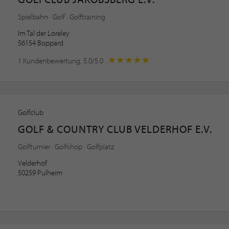
Spielbahn · Golf · Golftraining
Im Tal der Loreley
56154 Boppard
1 Kundenbewertung, 5.0/5.0
Golfclub
GOLF & COUNTRY CLUB VELDERHOF E.V.
Golfturnier · Golfshop · Golfplatz
Velderhof
50259 Pulheim