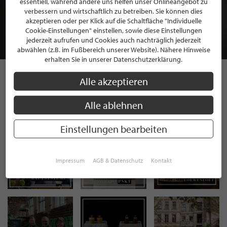
essentiell, während andere uns helfen unser Onlineangebot zu
MITGLIEDSCHAFT BEI STILPUNKTE®
verbessern und wirtschaftlich zu betreiben. Sie können dies
akzeptieren oder per Klick auf die Schaltfläche "Individuelle
Cookie-Einstellungen" einstellen, sowie diese Einstellungen
JETZT GRATIS BEWERBEN
jederzeit aufrufen und Cookies auch nachträglich jederzeit
abwählen (z.B. im Fußbereich unserer Website). Nähere Hinweise
erhalten Sie in unserer Datenschutzerklärung.
Alle akzeptieren
STILPUNKTE AUF
Alle ablehnen
INSTAGRAM
Einstellungen bearbeiten
Impressum
AGB & Datenschutz
Kontakt