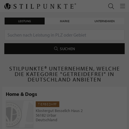
LEISTUNG
MARKE
UNTERNEHMEN
SUCHEN
STILPUNKTE® UNTERNEHMEN, WELCHE
DIE KATEGORIE "GETREIDEFREI" IN
DEUTSCHLAND ANBIETEN
Home & Dogs
TIERBEDARF
Klostergut Besselich Haus 2
56182 Urbar
Deutschland