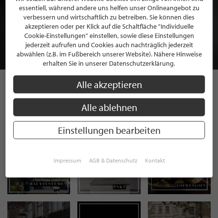
essentiell, während andere uns helfen unser Onlineangebot zu
BEWERBEN SIE SICH FÜR EINE GRATIS
verbessern und wirtschaftlich zu betreiben. Sie können dies
MITGLIEDSCHAFT BEI STILPUNKTE®
akzeptieren oder per Klick auf die Schaltfläche "Individuelle
Cookie-Einstellungen" einstellen, sowie diese Einstellungen
jederzeit aufrufen und Cookies auch nachträglich jederzeit
JETZT GRATIS BEWERBEN
abwählen (z.B. im Fußbereich unserer Website). Nähere Hinweise
erhalten Sie in unserer Datenschutzerklärung.
Alle akzeptieren
STILPUNKTE AUF
Alle ablehnen
INSTAGRAM
Einstellungen bearbeiten
Impressum
AGB & Datenschutz
Kontakt