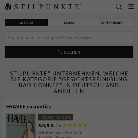
LEISTUNG
MARKE
UNTERNEHMEN
SUCHEN
STILPUNKTE® UNTERNEHMEN, WELCHE
DIE KATEGORIE "GESICHTSREINIGUNG
BAD HONNEF" IN DEUTSCHLAND
ANBIETEN
FHAVEE cosmetics
KOSMETIKSTUDIO
5.0/5.0
(20)
Wittichenauer Straße 18
53604 Bad Honnef