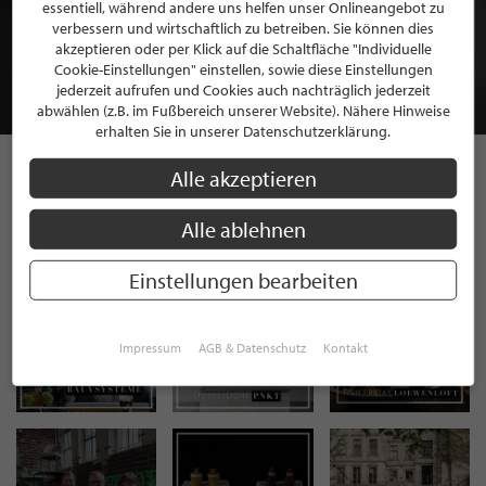
BEWERBEN SIE SICH FÜR EINE GRATIS
essentiell, während andere uns helfen unser Onlineangebot zu
MITGLIEDSCHAFT BEI STILPUNKTE®
verbessern und wirtschaftlich zu betreiben. Sie können dies
akzeptieren oder per Klick auf die Schaltfläche "Individuelle
Cookie-Einstellungen" einstellen, sowie diese Einstellungen
JETZT GRATIS BEWERBEN
jederzeit aufrufen und Cookies auch nachträglich jederzeit
abwählen (z.B. im Fußbereich unserer Website). Nähere Hinweise
erhalten Sie in unserer Datenschutzerklärung.
Alle akzeptieren
STILPUNKTE AUF
Alle ablehnen
INSTAGRAM
Einstellungen bearbeiten
Impressum
AGB & Datenschutz
Kontakt