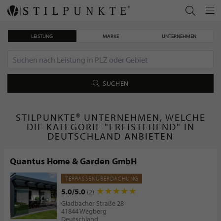
LEISTUNG
MARKE
UNTERNEHMEN
SUCHEN
STILPUNKTE® UNTERNEHMEN, WELCHE
DIE KATEGORIE "FREISTEHEND" IN
DEUTSCHLAND ANBIETEN
Quantus Home & Garden GmbH
TERRASSENÜBERDACHUNG
5.0/5.0
(2)
Gladbacher Straße 28
41844 Wegberg
Deutschland