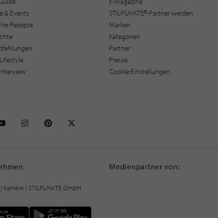
Guide
E-Magazine
e & Events
STILPUNKTE®-Partner werden
sche Rezepte
Marken
ichte
Kategorien
pfehlungen
Partner
Lifestyle
Presse
interview
Cookie-Einstellungen
NKTE auf Facebook
STILPUNKTE auf Youtube
STILPUNKTE auf Instagram
STILPUNKTE auf Pinterest
STILPUNKTE auf X
nehmen
Medienpartner von:
|
Karriere
| STILPUNKTE GmbH