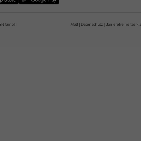
IEN GmbH
AGB
|
Datenschutz
|
Barrierefreiheitserk