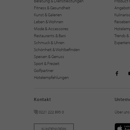
Beratung & Dienstleistungen
Product 
Fitness & Gesundheit
Angebot
Kunst & Galerien
Kulinari
Leben & Wohnen
Reiseber
Mode & Accessoires
Hotelem
Restaurants & Bars
Trends & 
Schmuck & Uhren
Experten
Schönheit & Wohlbefinden
Speisen & Genuss
Sport & Freizeit
Golfpartner
Hotelempfehlungen
STILPU
Kontakt
Unter
0221 222 895 0
Über uns
KUNDENLOGIN