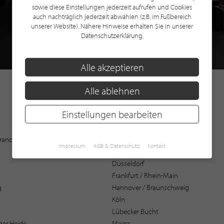
sowie diese Einstellungen jederzeit aufrufen und Cookies
auch nachträglich jederzeit abwählen (z.B. im Fußbereich
unserer Website). Nähere Hinweise erhalten Sie in unserer
Datenschutzerklärung.
Alle akzeptieren
Alle ablehnen
Einstellungen bearbeiten
Augsburg
 Brandenburg
Bochum
Impressum
AGB & Datenschutz
Kontakt
Bremen / Oldenburg
Düsseldorf
Frankfurt / Rhein-Main
g
Hannover / Braunschweig
Köln
Lübecker Bucht
er Heide
Mainz