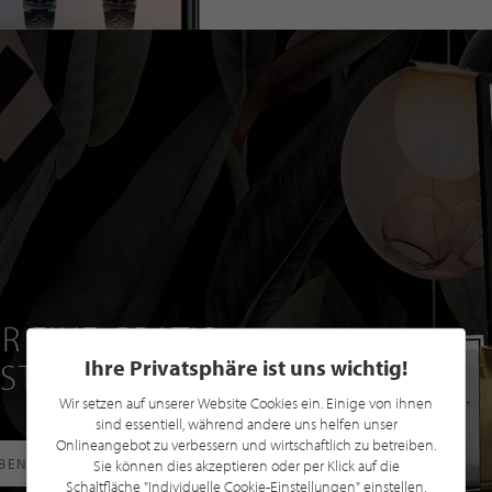
R EINE GRATIS
Ihre Privatsphäre ist uns wichtig!
 STILPUNKTE®
Wir setzen auf unserer Website Cookies ein. Einige von ihnen
sind essentiell, während andere uns helfen unser
Onlineangebot zu verbessern und wirtschaftlich zu betreiben.
RBEN
Sie können dies akzeptieren oder per Klick auf die
Schaltfläche "Individuelle Cookie-Einstellungen" einstellen,