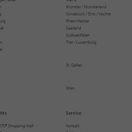
n
Münster / Münsterland
g
Osnabrück / Ems / Vechte
urg
Rhein-Neckar
et
Saarland
t
Südwestfalen
en
Trier / Luxemburg
al
St. Gallen
Wien
ghts
Service
KTE® Shopping-Mall
Kontakt