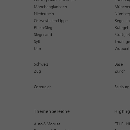
Mönchengladbach
Münche
Niederrhein
Nürnber
Ostwestfalen-Lippe
Regensb
Rhein-Sieg
Ruhrgebi
Siegerland
Stuttgar
Sylt
Thüring
Ulm
Wuppert
Schweiz
Basel
Zug
Zürich
Österreich
Salzburg
Themenbereiche
Highli
Auto & Mobiles
STILPUN