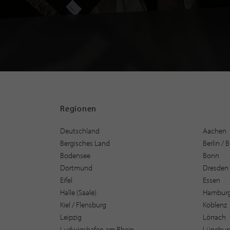
Regionen
Deutschland
Aachen
Bergisches Land
Berlin /
Bodensee
Bonn
Dortmund
Dresden
Eifel
Essen
Halle (Saale)
Hambur
Kiel / Flensburg
Koblenz
Leipzig
Lörrach
Ludwigshafen am Rhein
Lüneburg