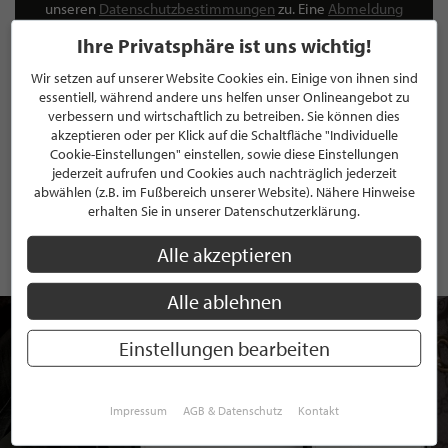
unseren
Datenschutzbestimmungen
zu. Eine
Abmeldung
ist jederzeit möglich.
Ihre Privatsphäre ist uns wichtig!
Wir setzen auf unserer Website Cookies ein. Einige von ihnen sind
essentiell, während andere uns helfen unser Onlineangebot zu
verbessern und wirtschaftlich zu betreiben. Sie können dies
akzeptieren oder per Klick auf die Schaltfläche "Individuelle
ANMELDEN
Cookie-Einstellungen" einstellen, sowie diese Einstellungen
jederzeit aufrufen und Cookies auch nachträglich jederzeit
Mit der Anmeldung an unserem Newsletter stimmen Sie unseren
abwählen (z.B. im Fußbereich unserer Website). Nähere Hinweise
Datenschutzbestimmungen
zu. Eine
Abmeldung
ist jederzeit möglich.
erhalten Sie in unserer Datenschutzerklärung.
Alle akzeptieren
Alle ablehnen
Einstellungen bearbeiten
Impressum
AGB & Datenschutz
Kontakt