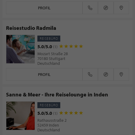
PROFIL
Reisestudio Radmila
REISEBÜRO
5.0/5.0
(1)
Mozart Straße 28
70180 Stuttgart
Deutschland
PROFIL
Sanne & Meer - Ihre Reiselounge in Inden
REISEBÜRO
5.0/5.0
(1)
Rathausstraße 2
52459 Inden
Deutschland