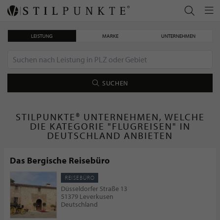
LEISTUNG
MARKE
UNTERNEHMEN
SUCHEN
STILPUNKTE® UNTERNEHMEN, WELCHE
DIE KATEGORIE "FLUGREISEN" IN
DEUTSCHLAND ANBIETEN
Das Bergische Reisebüro
REISEBÜRO
Düsseldorfer Straße 13
51379 Leverkusen
Deutschland