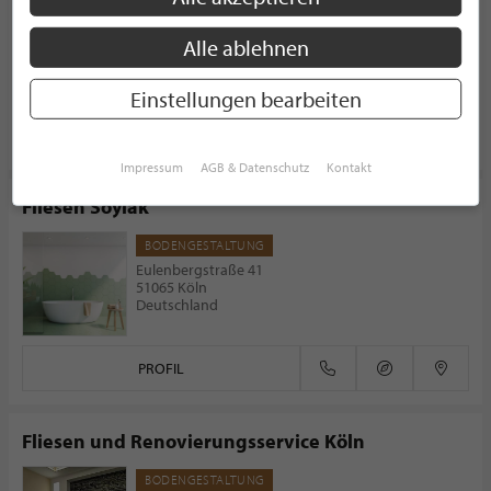
BODENGESTALTUNG
Von-Hünefeld-Straße 2
Alle ablehnen
50829 Köln
Deutschland
Einstellungen bearbeiten
PROFIL
Impressum
AGB & Datenschutz
Kontakt
Fliesen Soylak
BODENGESTALTUNG
Eulenbergstraße 41
51065 Köln
Deutschland
PROFIL
Fliesen und Renovierungsservice Köln
BODENGESTALTUNG