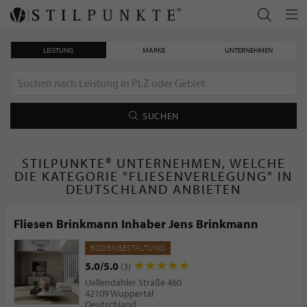
LEISTUNG
MARKE
UNTERNEHMEN
SUCHEN
STILPUNKTE® UNTERNEHMEN, WELCHE
DIE KATEGORIE "FLIESENVERLEGUNG" IN
DEUTSCHLAND ANBIETEN
Fliesen Brinkmann Inhaber Jens Brinkmann
BODENGESTALTUNG
5.0/5.0
(3)
Uellendahler Straße 460
42109 Wuppertal
Deutschland