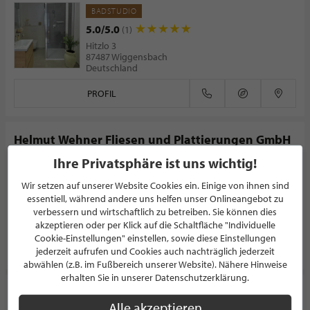
BADSTUDIO
5.0/5.0
(1)
Hitzlo 3
87487 Wiggensbach
Deutschland
PROFIL
Helmut Wehner Fliesen und Plattierungen GmbH
Ihre Privatsphäre ist uns wichtig!
FLIESENHANDEL
5.0/5.0
(1)
Wir setzen auf unserer Website Cookies ein. Einige von ihnen sind
Timpestraße 1
essentiell, während andere uns helfen unser Onlineangebot zu
45329 Essen
verbessern und wirtschaftlich zu betreiben. Sie können dies
Deutschland
akzeptieren oder per Klick auf die Schaltfläche "Individuelle
Cookie-Einstellungen" einstellen, sowie diese Einstellungen
PROFIL
jederzeit aufrufen und Cookies auch nachträglich jederzeit
abwählen (z.B. im Fußbereich unserer Website). Nähere Hinweise
erhalten Sie in unserer Datenschutzerklärung.
DM Design
Alle akzeptieren