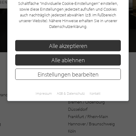
RBEN
Schaltfläche "Individuelle Cookie-Einstellungen" einstellen,
sowie diese Einstellungen jederzeit aufrufen und Cookies
auch nachträglich jederzeit abwählen (z.B. im Fußbereich
unserer Website). Nähere Hinweise erhalten Sie in unserer
Datenschutzerklärung.
Alle akzeptieren
Alle ablehnen
Einstellungen bearbeiten
Augsburg
Impressum
AGB & Datenschutz
Kontakt
 Brandenburg
Bochum
Bremen / Oldenburg
Düsseldorf
Frankfurt / Rhein-Main
g
Hannover / Braunschweig
Köln