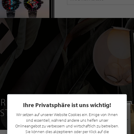
R EINE GRATIS
Ihre Privatsphäre ist uns wichtig!
 STILPUNKTE®
Wir setzen auf unserer Website Cookies ein. Einige von ihnen
sind essentiell, während andere uns helfen unser
Onlineangebot zu verbessern und wirtschaftlich zu betreiben.
Sie können dies akzeptieren oder per Klick auf die