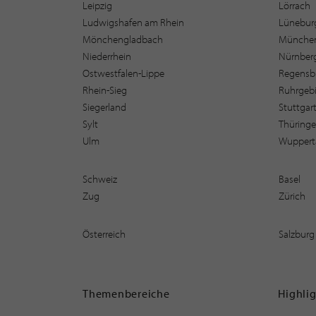
Leipzig
Lörrach
Ludwigshafen am Rhein
Lüneburg
Mönchengladbach
Münche
Niederrhein
Nürnber
Ostwestfalen-Lippe
Regensb
Rhein-Sieg
Ruhrgebi
Siegerland
Stuttgar
Sylt
Thüring
Ulm
Wuppert
Schweiz
Basel
Zug
Zürich
Österreich
Salzburg
Themenbereiche
Highli