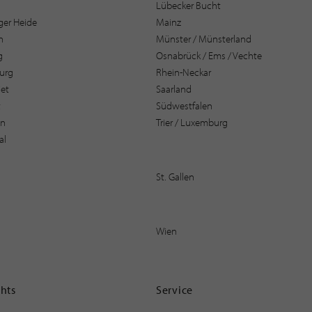
Lübecker Bucht
er Heide
Mainz
n
Münster / Münsterland
g
Osnabrück / Ems / Vechte
urg
Rhein-Neckar
et
Saarland
t
Südwestfalen
en
Trier / Luxemburg
al
St. Gallen
Wien
ghts
Service