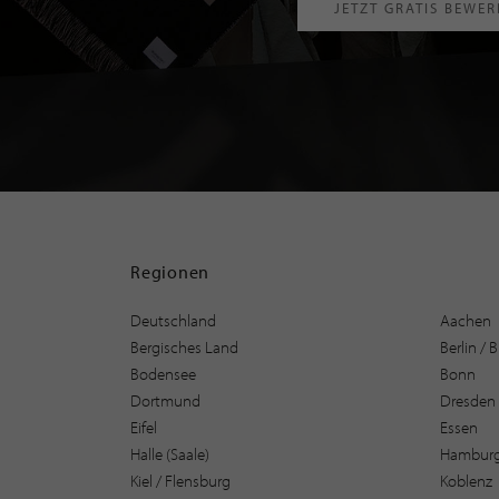
JETZT GRATIS BEWE
Regionen
Deutschland
Aachen
Bergisches Land
Berlin /
Bodensee
Bonn
Dortmund
Dresden
Eifel
Essen
Halle (Saale)
Hambur
Kiel / Flensburg
Koblenz