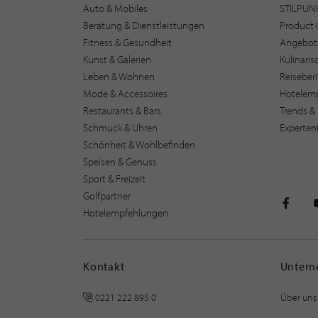
Auto & Mobiles
STILPUN
Beratung & Dienstleistungen
Product 
Fitness & Gesundheit
Angebot
Kunst & Galerien
Kulinari
Leben & Wohnen
Reiseber
Mode & Accessoires
Hotelem
Restaurants & Bars
Trends & 
Schmuck & Uhren
Experten
Schönheit & Wohlbefinden
Speisen & Genuss
Sport & Freizeit
Golfpartner
Hotelempfehlungen
STILPU
Kontakt
Unter
0221 222 895 0
Über uns