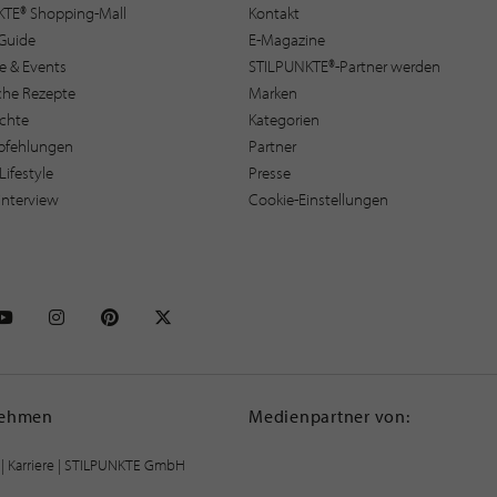
KTE® Shopping-Mall
Kontakt
Guide
E-Magazine
e & Events
STILPUNKTE®-Partner werden
sche Rezepte
Marken
ichte
Kategorien
pfehlungen
Partner
Lifestyle
Presse
interview
Cookie-Einstellungen
NKTE auf Facebook
STILPUNKTE auf Youtube
STILPUNKTE auf Instagram
STILPUNKTE auf Pinterest
STILPUNKTE auf X
nehmen
Medienpartner von:
|
Karriere
| STILPUNKTE GmbH