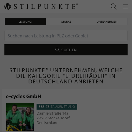
LEISTUNG
MARKE
UNTERNEHMEN
SUCHEN
STILPUNKTE® UNTERNEHMEN, WELCHE
DIE KATEGORIE "E-DREIRÄDER" IN
DEUTSCHLAND ANBIETEN
e-cycles GmbH
FREIZEITAUSRÜSTUNG
Daimlerstraße 14a
29617 Stockelsdorf
Deutschland