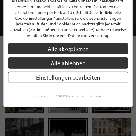
essentiell, während andere uns helfen unser Onlineangebot zu
MITGLIEDSCHAFT BEI STILPUNKTE®
verbessern und wirtschaftlich zu betreiben. Sie können dies
akzeptieren oder per Klick auf die Schaltfläche "Individuelle
Cookie-Einstellungen" einstellen, sowie diese Einstellungen
JETZT GRATIS BEWERBEN
jederzeit aufrufen und Cookies auch nachträglich jederzeit
abwählen (z.B. im Fußbereich unserer Website). Nähere Hinweise
erhalten Sie in unserer Datenschutzerklärung.
Alle akzeptieren
STILPUNKTE AUF
Alle ablehnen
INSTAGRAM
Einstellungen bearbeiten
Impressum
AGB & Datenschutz
Kontakt