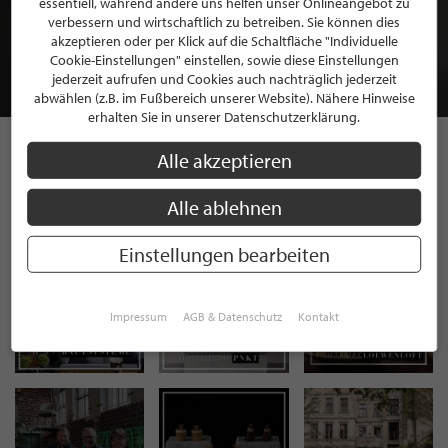
essentiell, während andere uns helfen unser Onlineangebot zu
MITGLIEDSCHAFT BEI STILPUNKTE®
verbessern und wirtschaftlich zu betreiben. Sie können dies
akzeptieren oder per Klick auf die Schaltfläche "Individuelle
Cookie-Einstellungen" einstellen, sowie diese Einstellungen
JETZT GRATIS BEWERBEN
jederzeit aufrufen und Cookies auch nachträglich jederzeit
abwählen (z.B. im Fußbereich unserer Website). Nähere Hinweise
erhalten Sie in unserer Datenschutzerklärung.
Alle akzeptieren
STILPUNKTE AUF
Alle ablehnen
INSTAGRAM
Einstellungen bearbeiten
Impressum
AGB & Datenschutz
Kontakt