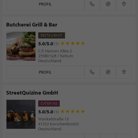
PROFIL
Butcherei Grill & Bar
RESTAURANT
5.0/5.0
(1)
C.P. Hansen Allee 2
25980 Sylt / Keitum
Deutschland
PROFIL
StreetQuizine GmbH
CATERING
5.0/5.0
(1)
Wankelstraße 13
41352 Korschenbroich
Deutschland