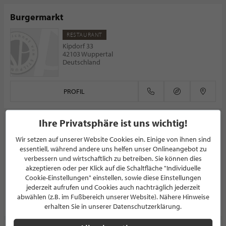
Burgermarkt
RESTAURANT
Kipdorf 33
42103 Wuppertal
Deutschland
PROFIL
Ihre Privatsphäre ist uns wichtig!
Uwe´s Grill Restaurant
Wir setzen auf unserer Website Cookies ein. Einige von ihnen sind
RESTAURANT
essentiell, während andere uns helfen unser Onlineangebot zu
Dohnkamp 1
verbessern und wirtschaftlich zu betreiben. Sie können dies
26871 Aschendorf
akzeptieren oder per Klick auf die Schaltfläche "Individuelle
Deutschland
Cookie-Einstellungen" einstellen, sowie diese Einstellungen
jederzeit aufrufen und Cookies auch nachträglich jederzeit
abwählen (z.B. im Fußbereich unserer Website). Nähere Hinweise
PROFIL
erhalten Sie in unserer Datenschutzerklärung.