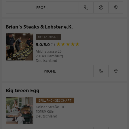
PROFIL
Brian´s Steaks & Lobster e.K.
RESTAURANT
5.0/5.0
(1)
Milchstrasse 25
20148 Hamburg
Deutschland
PROFIL
Big Green Egg
GRILLFACHGESCHÄFT
Kölner Straße 101
50589 Köln
Deutschland