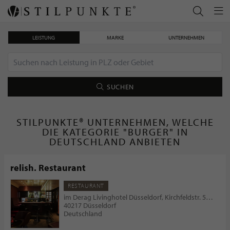
LEISTUNG
MARKE
UNTERNEHMEN
SUCHEN
STILPUNKTE® UNTERNEHMEN, WELCHE
DIE KATEGORIE "BURGER" IN
DEUTSCHLAND ANBIETEN
relish. Restaurant
RESTAURANT
im Derag Livinghotel Düsseldorf, Kirchfeldstr. 59-61
40217 Düsseldorf
Deutschland