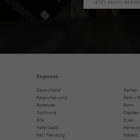
JETZT GRATIS BEWE
Regionen
Deutschland
Aachen
Bergisches Land
Berlin /
Bodensee
Bonn
Dortmund
Dresden
Eifel
Essen
Halle (Saale)
Hambur
Kiel / Flensburg
Koblenz