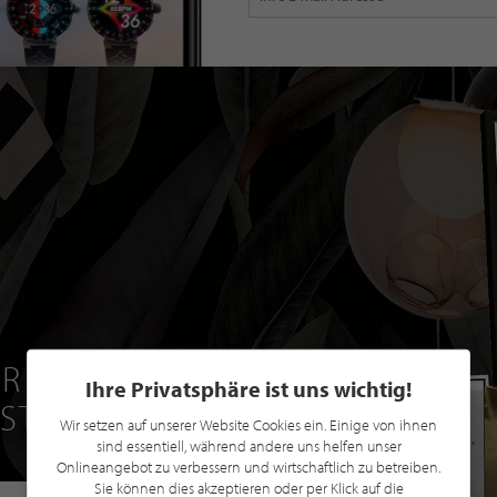
R EINE GRATIS
Ihre Privatsphäre ist uns wichtig!
 STILPUNKTE®
Wir setzen auf unserer Website Cookies ein. Einige von ihnen
sind essentiell, während andere uns helfen unser
Onlineangebot zu verbessern und wirtschaftlich zu betreiben.
Sie können dies akzeptieren oder per Klick auf die