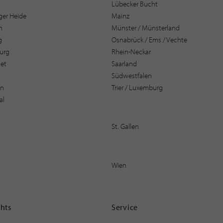
Lübecker Bucht
er Heide
Mainz
n
Münster / Münsterland
g
Osnabrück / Ems / Vechte
urg
Rhein-Neckar
et
Saarland
t
Südwestfalen
en
Trier / Luxemburg
al
St. Gallen
Wien
ghts
Service