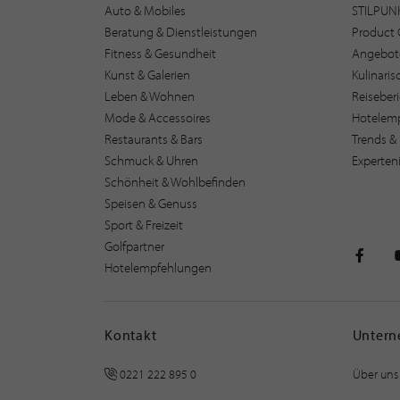
Auto & Mobiles
STILPUN
Beratung & Dienstleistungen
Product 
Fitness & Gesundheit
Angebot
Kunst & Galerien
Kulinari
Leben & Wohnen
Reiseber
Mode & Accessoires
Hotelem
Restaurants & Bars
Trends & 
Schmuck & Uhren
Experten
Schönheit & Wohlbefinden
Speisen & Genuss
Sport & Freizeit
Golfpartner
Hotelempfehlungen
STILPU
Kontakt
Unter
0221 222 895 0
Über uns