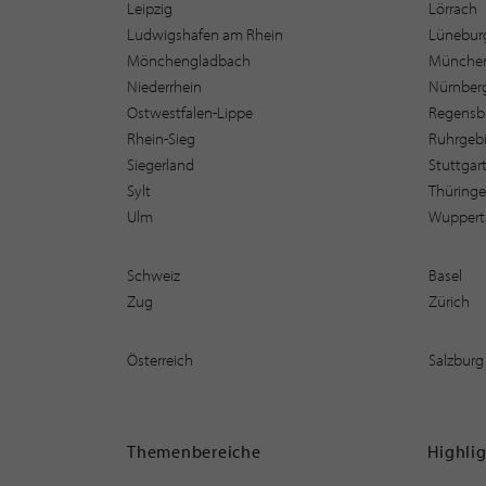
Leipzig
Lörrach
Ludwigshafen am Rhein
Lüneburg
Mönchengladbach
Münche
Niederrhein
Nürnber
Ostwestfalen-Lippe
Regensb
Rhein-Sieg
Ruhrgebi
Siegerland
Stuttgar
Sylt
Thüring
Ulm
Wuppert
Schweiz
Basel
Zug
Zürich
Österreich
Salzburg
Themenbereiche
Highli