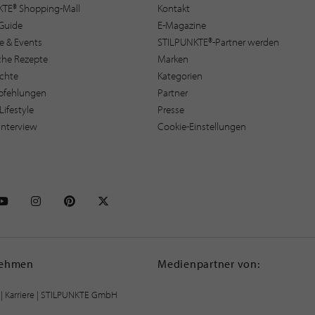
KTE® Shopping-Mall
Kontakt
Guide
E-Magazine
e & Events
STILPUNKTE®-Partner werden
sche Rezepte
Marken
ichte
Kategorien
pfehlungen
Partner
Lifestyle
Presse
interview
Cookie-Einstellungen
NKTE auf Facebook
STILPUNKTE auf Youtube
STILPUNKTE auf Instagram
STILPUNKTE auf Pinterest
STILPUNKTE auf X
nehmen
Medienpartner von:
|
Karriere
| STILPUNKTE GmbH