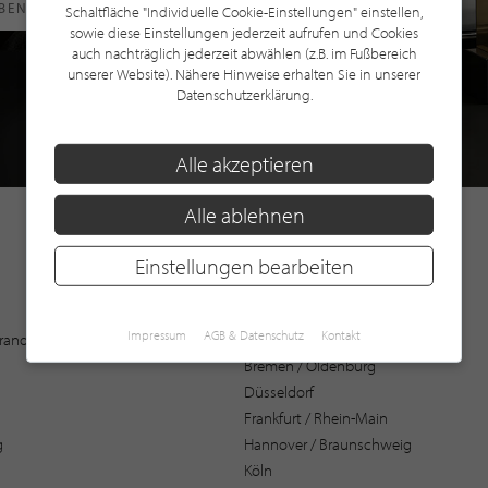
RBEN
Schaltfläche "Individuelle Cookie-Einstellungen" einstellen,
sowie diese Einstellungen jederzeit aufrufen und Cookies
auch nachträglich jederzeit abwählen (z.B. im Fußbereich
unserer Website). Nähere Hinweise erhalten Sie in unserer
Datenschutzerklärung.
Alle akzeptieren
Alle ablehnen
Einstellungen bearbeiten
Augsburg
Impressum
AGB & Datenschutz
Kontakt
 Brandenburg
Bochum
Bremen / Oldenburg
Düsseldorf
Frankfurt / Rhein-Main
g
Hannover / Braunschweig
Köln