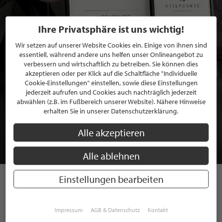
Ihre Privatsphäre ist uns wichtig!
Wir setzen auf unserer Website Cookies ein. Einige von ihnen sind
essentiell, während andere uns helfen unser Onlineangebot zu
verbessern und wirtschaftlich zu betreiben. Sie können dies
akzeptieren oder per Klick auf die Schaltfläche "Individuelle
Cookie-Einstellungen" einstellen, sowie diese Einstellungen
jederzeit aufrufen und Cookies auch nachträglich jederzeit
BEWERBEN SIE SICH FÜR EINE GRATIS
abwählen (z.B. im Fußbereich unserer Website). Nähere Hinweise
erhalten Sie in unserer Datenschutzerklärung.
MITGLIEDSCHAFT BEI STILPUNKTE®
Alle akzeptieren
JETZT GRATIS BEWERBEN
Alle ablehnen
Einstellungen bearbeiten
STILPUNKTE AUF
INSTAGRAM
Impressum
AGB & Datenschutz
Kontakt