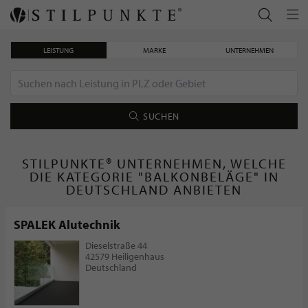
LEISTUNG
MARKE
UNTERNEHMEN
SUCHEN
STILPUNKTE® UNTERNEHMEN, WELCHE
DIE KATEGORIE "BALKONBELÄGE" IN
DEUTSCHLAND ANBIETEN
SPALEK Alutechnik
Dieselstraße 44
42579 Heiligenhaus
Deutschland